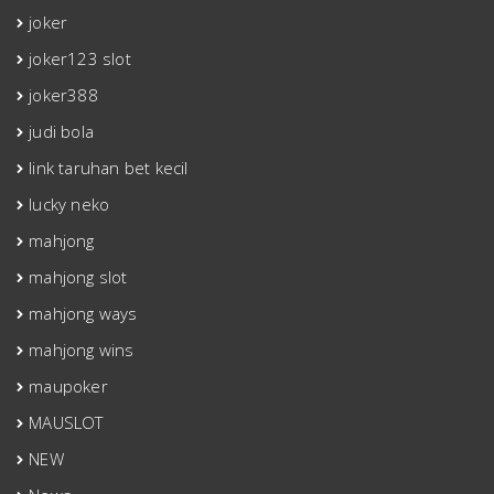
joker
joker123 slot
joker388
judi bola
link taruhan bet kecil
lucky neko
mahjong
mahjong slot
mahjong ways
mahjong wins
maupoker
MAUSLOT
NEW