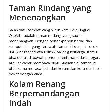
Taman Rindang yang
Menenangkan
Salah satu tempat yang wajib kamu kunjungi di
OkeVilla adalah taman rindang yang super
menenangkan. Dengan pohon-pohon besar dan
rumput hijau yang terawat, taman ini sangat cocok
untuk bersantai atau piknik bareng keluarga. Kamu
bisa duduk di bawah pohon, menikmati udara segar,
atau sekadar membaca buku. Suasana di taman ini
bikin kamu merasa jauh dari keramaian kota dan lebih
dekat dengan alam.
Kolam Renang
Berpemandangan
Indah