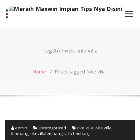
Skip
to
content
Tag Archives: oke villa
Home
/
Posts tagged "oke villa"
admin
Uncategorized
oke villa
,
oke villa
lembang
,
okevillalembang
,
villa lembang