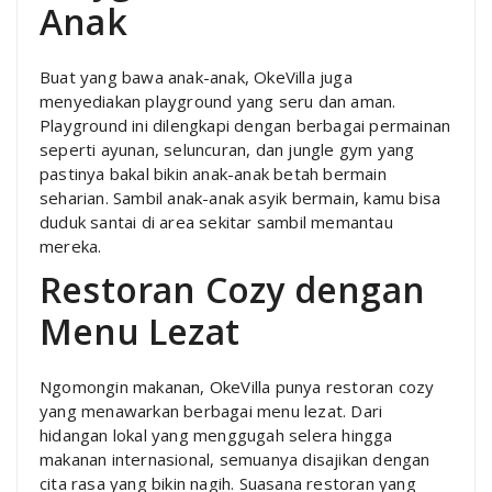
Anak
Buat yang bawa anak-anak, OkeVilla juga
menyediakan playground yang seru dan aman.
Playground ini dilengkapi dengan berbagai permainan
seperti ayunan, seluncuran, dan jungle gym yang
pastinya bakal bikin anak-anak betah bermain
seharian. Sambil anak-anak asyik bermain, kamu bisa
duduk santai di area sekitar sambil memantau
mereka.
Restoran Cozy dengan
Menu Lezat
Ngomongin makanan, OkeVilla punya restoran cozy
yang menawarkan berbagai menu lezat. Dari
hidangan lokal yang menggugah selera hingga
makanan internasional, semuanya disajikan dengan
cita rasa yang bikin nagih. Suasana restoran yang