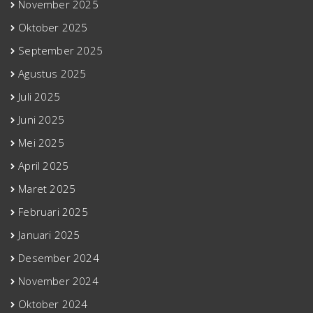
November 2025
Oktober 2025
September 2025
Agustus 2025
Juli 2025
Juni 2025
Mei 2025
April 2025
Maret 2025
Februari 2025
Januari 2025
Desember 2024
November 2024
Oktober 2024