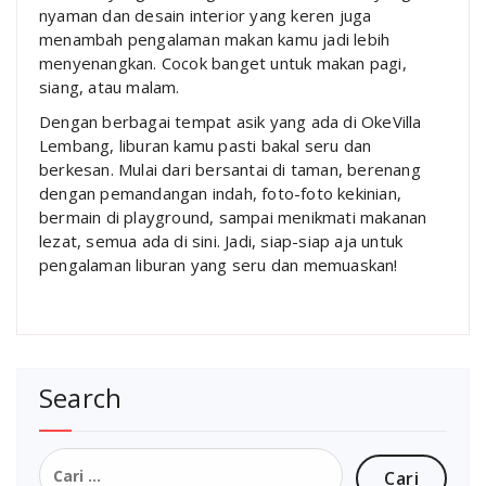
nyaman dan desain interior yang keren juga
menambah pengalaman makan kamu jadi lebih
menyenangkan. Cocok banget untuk makan pagi,
siang, atau malam.
Dengan berbagai tempat asik yang ada di OkeVilla
Lembang, liburan kamu pasti bakal seru dan
berkesan. Mulai dari bersantai di taman, berenang
dengan pemandangan indah, foto-foto kekinian,
bermain di playground, sampai menikmati makanan
lezat, semua ada di sini. Jadi, siap-siap aja untuk
pengalaman liburan yang seru dan memuaskan!
Search
Cari
untuk: