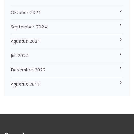
Oktober 2024
September 2024
Agustus 2024
Juli 2024
Desember 2022
Agustus 2011