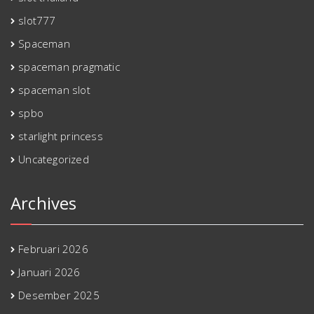
slot777
Spaceman
spaceman pragmatic
spaceman slot
spbo
starlight princess
Uncategorized
Archives
Februari 2026
Januari 2026
Desember 2025