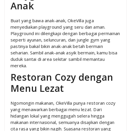
Anak
Buat yang bawa anak-anak, OkeVilla juga
menyediakan playground yang seru dan aman.
Playground ini dilengkapi dengan berbagai permainan
seperti ayunan, seluncuran, dan jungle gym yang
pastinya bakal bikin anak-anak betah bermain
seharian. Sambil anak-anak asyik bermain, kamu bisa
duduk santai di area sekitar sambil memantau
mereka.
Restoran Cozy dengan
Menu Lezat
Ngomongin makanan, OkeVilla punya restoran cozy
yang menawarkan berbagai menu lezat. Dari
hidangan lokal yang menggugah selera hingga
makanan internasional, semuanya disajikan dengan
cita rasa yang bikin nagih. Suasana restoran yang