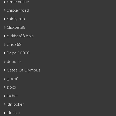
ceme online
chickenroad
chicky run
Clickbet88
clickbet88 bola
cmd368
Depo 10000
depo 5k
Gates Of Olympus
giochi1
gioco
ibcbet
idn poker
idn slot