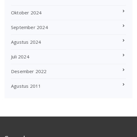
Oktober 2024
September 2024
Agustus 2024
Juli 2024
Desember 2022
Agustus 2011