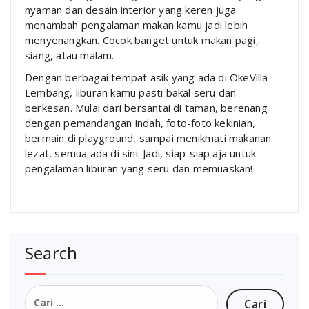
nyaman dan desain interior yang keren juga
menambah pengalaman makan kamu jadi lebih
menyenangkan. Cocok banget untuk makan pagi,
siang, atau malam.
Dengan berbagai tempat asik yang ada di OkeVilla
Lembang, liburan kamu pasti bakal seru dan
berkesan. Mulai dari bersantai di taman, berenang
dengan pemandangan indah, foto-foto kekinian,
bermain di playground, sampai menikmati makanan
lezat, semua ada di sini. Jadi, siap-siap aja untuk
pengalaman liburan yang seru dan memuaskan!
Search
Cari
untuk: