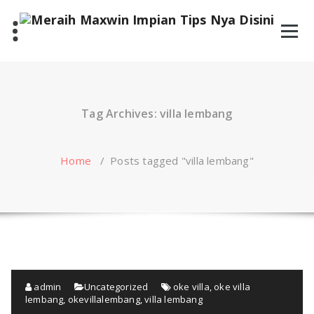
Skip
to
content
Tag Archives: villa lembang
Home
/
Posts tagged "villa lembang"
admin
Uncategorized
oke villa
,
oke villa
lembang
,
okevillalembang
,
villa lembang