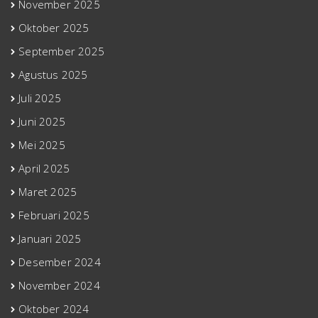
November 2025
Oktober 2025
September 2025
Agustus 2025
Juli 2025
Juni 2025
Mei 2025
April 2025
Maret 2025
Februari 2025
Januari 2025
Desember 2024
November 2024
Oktober 2024