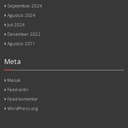
September 2024
Agustus 2024
Juli 2024
Desember 2022
Agustus 2011
Meta
Masuk
Feed entri
Feed komentar
WordPress.org