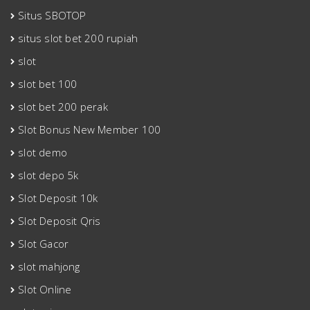
Situs SBOTOP
situs slot bet 200 rupiah
slot
slot bet 100
slot bet 200 perak
Slot Bonus New Member 100
slot demo
slot depo 5k
Slot Deposit 10k
Slot Deposit Qris
Slot Gacor
slot mahjong
Slot Online