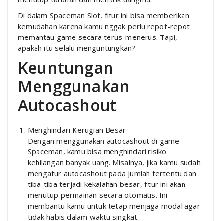
Di dalam Spaceman Slot, fitur ini bisa memberikan
kemudahan karena kamu nggak perlu repot-repot
memantau game secara terus-menerus. Tapi,
apakah itu selalu menguntungkan?
Keuntungan
Menggunakan
Autocashout
Menghindari Kerugian Besar
Dengan menggunakan autocashout di game
Spaceman, kamu bisa menghindari risiko
kehilangan banyak uang. Misalnya, jika kamu sudah
mengatur autocashout pada jumlah tertentu dan
tiba-tiba terjadi kekalahan besar, fitur ini akan
menutup permainan secara otomatis. Ini
membantu kamu untuk tetap menjaga modal agar
tidak habis dalam waktu singkat.