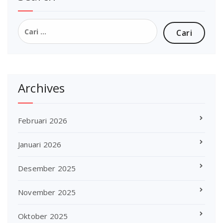
Cari
untuk:
Archives
Februari 2026
Januari 2026
Desember 2025
November 2025
Oktober 2025