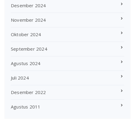
Desember 2024
November 2024
Oktober 2024
September 2024
Agustus 2024
Juli 2024
Desember 2022
Agustus 2011