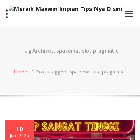
Skip
to
content
Tag Archives: spacemat slot pragmatic
Home
/
Posts tagged "spacemat slot pragmatic"
10
Jun, 2025