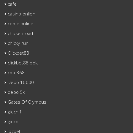
cafe
casino onlien
ceme online
chickenroad
chicky run
Clickbet88
clickbet88 bola
cmd368
Depo 10000
depo 5k
Gates Of Olympus
giochi1
gioco
ibcbet