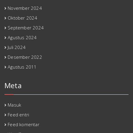
November 2024
Oktober 2024
September 2024
Agustus 2024
Juli 2024
Desember 2022
Agustus 2011
Meta
Masuk
Feed entri
Feed komentar