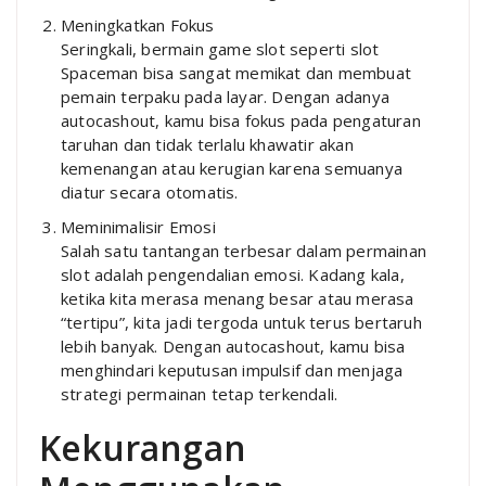
Meningkatkan Fokus
Seringkali, bermain game slot seperti slot
Spaceman bisa sangat memikat dan membuat
pemain terpaku pada layar. Dengan adanya
autocashout, kamu bisa fokus pada pengaturan
taruhan dan tidak terlalu khawatir akan
kemenangan atau kerugian karena semuanya
diatur secara otomatis.
Meminimalisir Emosi
Salah satu tantangan terbesar dalam permainan
slot adalah pengendalian emosi. Kadang kala,
ketika kita merasa menang besar atau merasa
“tertipu”, kita jadi tergoda untuk terus bertaruh
lebih banyak. Dengan autocashout, kamu bisa
menghindari keputusan impulsif dan menjaga
strategi permainan tetap terkendali.
Kekurangan