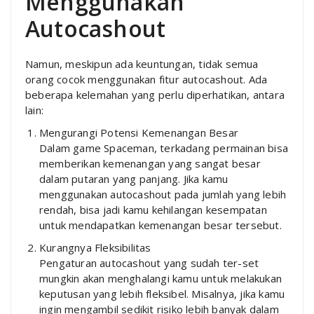
Menggunakan
Autocashout
Namun, meskipun ada keuntungan, tidak semua
orang cocok menggunakan fitur autocashout. Ada
beberapa kelemahan yang perlu diperhatikan, antara
lain:
Mengurangi Potensi Kemenangan Besar
Dalam game Spaceman, terkadang permainan bisa
memberikan kemenangan yang sangat besar
dalam putaran yang panjang. Jika kamu
menggunakan autocashout pada jumlah yang lebih
rendah, bisa jadi kamu kehilangan kesempatan
untuk mendapatkan kemenangan besar tersebut.
Kurangnya Fleksibilitas
Pengaturan autocashout yang sudah ter-set
mungkin akan menghalangi kamu untuk melakukan
keputusan yang lebih fleksibel. Misalnya, jika kamu
ingin mengambil sedikit risiko lebih banyak dalam