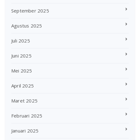
September 2025
Agustus 2025
Juli 2025
Juni 2025
Mei 2025
April 2025
Maret 2025
Februari 2025
Januari 2025