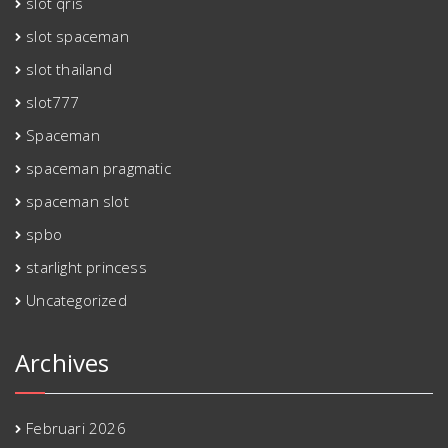
slot qris
slot spaceman
slot thailand
slot777
Spaceman
spaceman pragmatic
spaceman slot
spbo
starlight princess
Uncategorized
Archives
Februari 2026