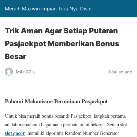
Meraih Maxwin Impian Tips Nya Disini
Trik Aman Agar Setiap Putaran
Pasjackpot Memberikan Bonus
Besar
M4inG0ls
8 bulan ago
Pahami Mekanisme Permainan Pasjackpot
Untuk bisa meraih bonus besar di Pasjackpot, langkah pertama
adalah memahami bagaimana permainan ini bekerja. Setiap slot
slot gacor
memiliki algoritma Random Number Generator