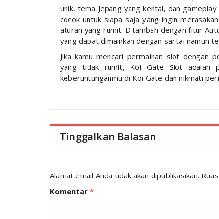
unik, tema Jepang yang kental, dan gamepla
cocok untuk siapa saja yang ingin merasakan
aturan yang rumit. Ditambah dengan fitur Aut
yang dapat dimainkan dengan santai namun t
Jika kamu mencari permainan slot dengan 
yang tidak rumit, Koi Gate Slot adalah p
keberuntunganmu di Koi Gate dan nikmati per
Tinggalkan Balasan
Alamat email Anda tidak akan dipublikasikan.
Ruas
Komentar
*