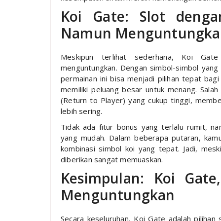
Koi Gate: Slot deng
Namun Menguntungka
Meskipun terlihat sederhana, Koi Ga
menguntungkan. Dengan simbol-simbol yang 
permainan ini bisa menjadi pilihan tepat ba
memiliki peluang besar untuk menang. Salah
(Return to Player) yang cukup tinggi, memb
lebih sering.
Tidak ada fitur bonus yang terlalu rumit, 
yang mudah. Dalam beberapa putaran, kamu
kombinasi simbol koi yang tepat. Jadi, mesk
diberikan sangat memuaskan.
Kesimpulan: Koi Gate,
Menguntungkan
Secara keseluruhan, Koi Gate adalah pilihan