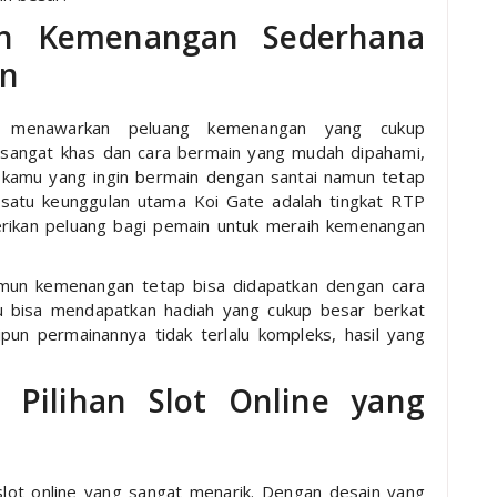
an Kemenangan Sederhana
n
te menawarkan peluang kemenangan yang cukup
sangat khas dan cara bermain yang mudah dipahami,
gi kamu yang ingin bermain dengan santai namun tetap
 satu keunggulan utama Koi Gate adalah tingkat RTP
erikan peluang bagi pemain untuk meraih kemenangan
namun kemenangan tetap bisa didapatkan dengan cara
 bisa mendapatkan hadiah yang cukup besar berkat
ipun permainannya tidak terlalu kompleks, hasil yang
 Pilihan Slot Online yang
 slot online yang sangat menarik. Dengan desain yang