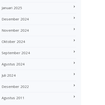
Januari 2025
Desember 2024
November 2024
Oktober 2024
September 2024
Agustus 2024
Juli 2024
Desember 2022
Agustus 2011