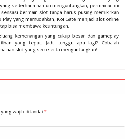
y yang sederhana namun menguntungkan, permainan ini
 sensasi bermain slot tanpa harus pusing memikirkan
o Play yang memudahkan, Koi Gate menjadi slot online
etap bisa membawa keuntungan.
peluang kemenangan yang cukup besar dan gameplay
ilihan yang tepat. Jadi, tunggu apa lagi? Cobalah
mainan slot yang seru serta menguntungkan!
 yang wajib ditandai
*