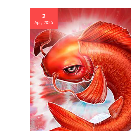
2
Apr, 2025