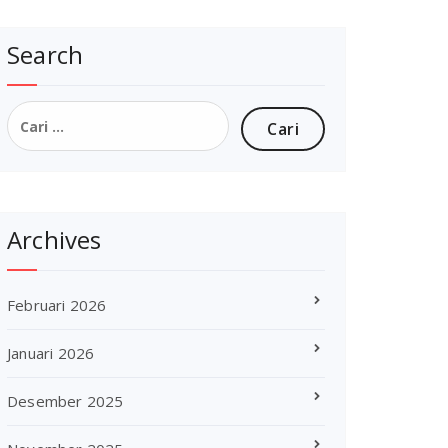
Search
Cari
untuk:
Archives
Februari 2026
Januari 2026
Desember 2025