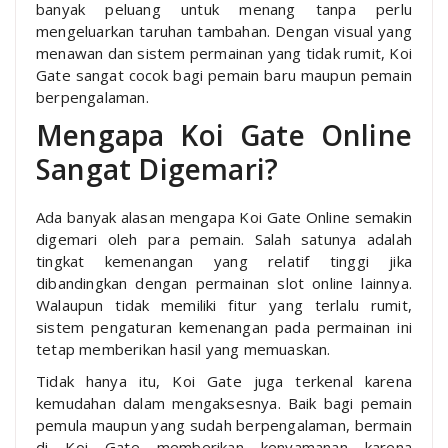
banyak peluang untuk menang tanpa perlu
mengeluarkan taruhan tambahan. Dengan visual yang
menawan dan sistem permainan yang tidak rumit, Koi
Gate sangat cocok bagi pemain baru maupun pemain
berpengalaman.
Mengapa Koi Gate Online
Sangat Digemari?
Ada banyak alasan mengapa Koi Gate Online semakin
digemari oleh para pemain. Salah satunya adalah
tingkat kemenangan yang relatif tinggi jika
dibandingkan dengan permainan slot online lainnya.
Walaupun tidak memiliki fitur yang terlalu rumit,
sistem pengaturan kemenangan pada permainan ini
tetap memberikan hasil yang memuaskan.
Tidak hanya itu, Koi Gate juga terkenal karena
kemudahan dalam mengaksesnya. Baik bagi pemain
pemula maupun yang sudah berpengalaman, bermain
di Koi Gate memberikan kenyamanan karena