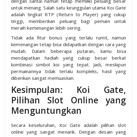
dengan santai namun tetap memiliki peluang besar
untuk menang. Salah satu keunggulan utama Koi Gate
adalah tingkat RTP (Return to Player) yang cukup
tinggi, memberikan peluang bagi pemain untuk
meraih kemenangan lebih sering.
Tidak ada fitur bonus yang terlalu rumit, namun
kemenangan tetap bisa didapatkan dengan cara yang
mudah. Dalam beberapa putaran, kamu bisa
mendapatkan hadiah yang cukup besar berkat
kombinasi simbol koi yang tepat. Jadi, meskipun
permainannya tidak terlalu kompleks, hasil yang
diberikan sangat memuaskan.
Kesimpulan: Koi Gate,
Pilihan Slot Online yang
Menguntungkan
Secara keseluruhan, Koi Gate adalah pilihan slot
online yang sangat menarik. Dengan desain yang