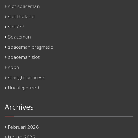
slot spaceman
slot thailand
slot777
Spaceman
spaceman pragmatic
spaceman slot
spbo
starlight princess
Uncategorized
Archives
Februari 2026
Januari 2026