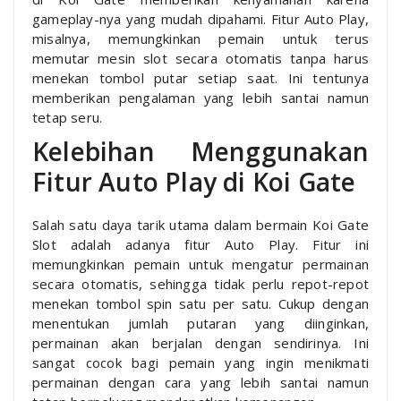
gameplay-nya yang mudah dipahami. Fitur Auto Play,
misalnya, memungkinkan pemain untuk terus
memutar mesin slot secara otomatis tanpa harus
menekan tombol putar setiap saat. Ini tentunya
memberikan pengalaman yang lebih santai namun
tetap seru.
Kelebihan Menggunakan
Fitur Auto Play di Koi Gate
Salah satu daya tarik utama dalam bermain Koi Gate
Slot adalah adanya fitur Auto Play. Fitur ini
memungkinkan pemain untuk mengatur permainan
secara otomatis, sehingga tidak perlu repot-repot
menekan tombol spin satu per satu. Cukup dengan
menentukan jumlah putaran yang diinginkan,
permainan akan berjalan dengan sendirinya. Ini
sangat cocok bagi pemain yang ingin menikmati
permainan dengan cara yang lebih santai namun