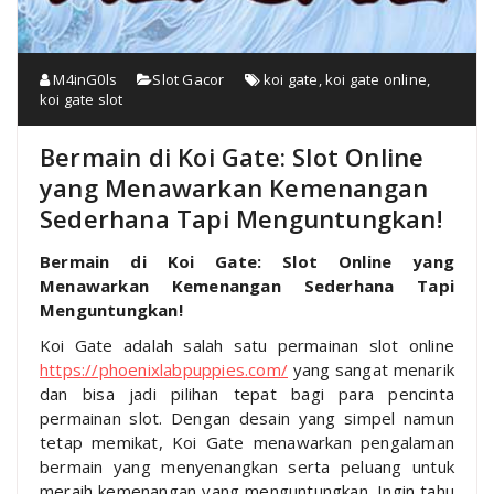
M4inG0ls
Slot Gacor
koi gate
,
koi gate online
,
koi gate slot
Bermain di Koi Gate: Slot Online
yang Menawarkan Kemenangan
Sederhana Tapi Menguntungkan!
Bermain di Koi Gate: Slot Online yang
Menawarkan Kemenangan Sederhana Tapi
Menguntungkan!
Koi Gate adalah salah satu permainan slot online
https://phoenixlabpuppies.com/
yang sangat menarik
dan bisa jadi pilihan tepat bagi para pencinta
permainan slot. Dengan desain yang simpel namun
tetap memikat, Koi Gate menawarkan pengalaman
bermain yang menyenangkan serta peluang untuk
meraih kemenangan yang menguntungkan. Ingin tahu