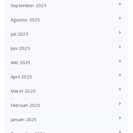
September 2025
Agustus 2025
Juli 2025
Juni 2025
Mei 2025
April 2025
Maret 2025
Februari 2025
Januari 2025