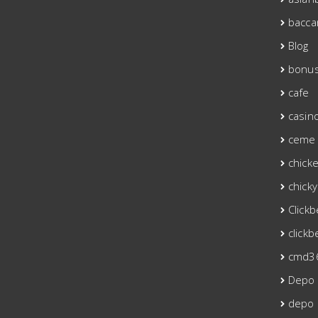
bacca
Blog
bonu
cafe
casin
ceme 
chick
chicky
Click
clickb
cmd3
Depo
depo 