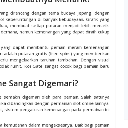
e yang dirancang dengan tema budaya Jepang, dengan
ol keberuntungan di banyak kebudayaan. Grafik yang
kau, membuat setiap putaran menjadi lebih menarik.
 sederhana, namun kemenangan yang dapat diraih cukup
nus yang dapat membantu pemain meraih kemenangan
ari adalah putaran gratis (free spins) yang memberikan
erlu mengeluarkan taruhan tambahan. Dengan visual
dak rumit, Koi Gate sangat cocok bagi pemain baru
ne Sangat Digemari?
 semakin digemari oleh para pemain. Salah satunya
jika dibandingkan dengan permainan slot online lainnya.
umit, sistem pengaturan kemenangan pada permainan ini
rena kemudahan dalam mengaksesnya. Baik bagi pemain