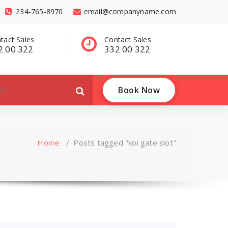
234-765-8970
email@companyname.com
tact Sales
Have a questions?
C
2 00 322
contact@dummy
3
.com
Book Now
Home
/
Posts tagged "koi gate slot"