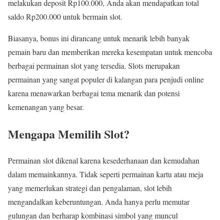
melakukan deposit Rp100.000, Anda akan mendapatkan total
saldo Rp200.000 untuk bermain slot.
Biasanya, bonus ini dirancang untuk menarik lebih banyak
pemain baru dan memberikan mereka kesempatan untuk mencoba
berbagai permainan slot yang tersedia. Slots merupakan
permainan yang sangat populer di kalangan para penjudi online
karena menawarkan berbagai tema menarik dan potensi
kemenangan yang besar.
Mengapa Memilih Slot?
Permainan slot dikenal karena kesederhanaan dan kemudahan
dalam memainkannya. Tidak seperti permainan kartu atau meja
yang memerlukan strategi dan pengalaman, slot lebih
mengandalkan keberuntungan. Anda hanya perlu memutar
gulungan dan berharap kombinasi simbol yang muncul