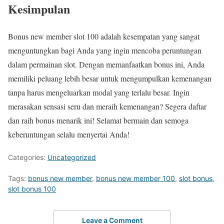
Kesimpulan
Bonus new member slot 100 adalah kesempatan yang sangat
menguntungkan bagi Anda yang ingin mencoba peruntungan
dalam permainan slot. Dengan memanfaatkan bonus ini, Anda
memiliki peluang lebih besar untuk mengumpulkan kemenangan
tanpa harus mengeluarkan modal yang terlalu besar. Ingin
merasakan sensasi seru dan meraih kemenangan? Segera daftar
dan raih bonus menarik ini! Selamat bermain dan semoga
keberuntungan selalu menyertai Anda!
Categories:
Uncategorized
Tags:
bonus new member
,
bonus new member 100
,
slot bonus
,
slot bonus 100
Leave a Comment