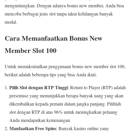
menguntungkan. Dengan adanya bonus new member, Anda bisa
mencoba berbagai jenis slot tanpa takut kehilangan banyak
modal.
Cara Memanfaatkan Bonus New
Member Slot 100
Untuk memaksimalkan penggunaan bonus new member slot 100,
berikut adalah beberapa tips yang bisa Anda ikuti:
Pilih Slot dengan RTP Tinggi
: Return to Player (RTP) adalah
persentase yang menunjukkan berapa banyak uang yang akan
dikembalikan kepada pemain dalam jangka panjang. Pilihlah
slot dengan RTP di atas 96% untuk meningkatkan peluang
Anda mendapatkan kemenangan.
Manfaatkan Free Spins
: Banyak kasino online yang