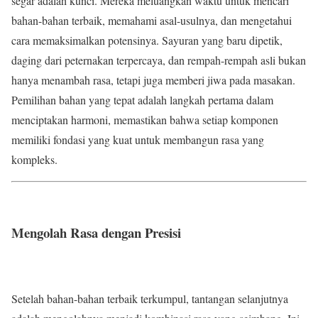
segar adalah kunci. Mereka meluangkan waktu untuk mencari
bahan-bahan terbaik, memahami asal-usulnya, dan mengetahui
cara memaksimalkan potensinya. Sayuran yang baru dipetik,
daging dari peternakan terpercaya, dan rempah-rempah asli bukan
hanya menambah rasa, tetapi juga memberi jiwa pada masakan.
Pemilihan bahan yang tepat adalah langkah pertama dalam
menciptakan harmoni, memastikan bahwa setiap komponen
memiliki fondasi yang kuat untuk membangun rasa yang
kompleks.
Mengolah Rasa dengan Presisi
Setelah bahan-bahan terbaik terkumpul, tantangan selanjutnya