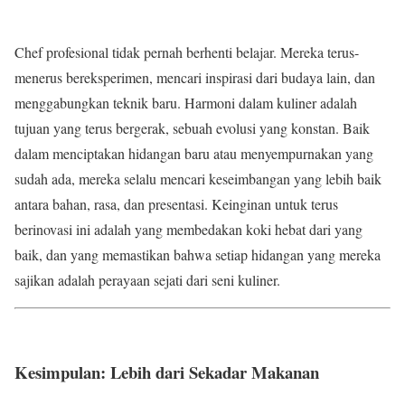
Chef profesional tidak pernah berhenti belajar. Mereka terus-
menerus bereksperimen, mencari inspirasi dari budaya lain, dan
menggabungkan teknik baru. Harmoni dalam kuliner adalah
tujuan yang terus bergerak, sebuah evolusi yang konstan. Baik
dalam menciptakan hidangan baru atau menyempurnakan yang
sudah ada, mereka selalu mencari keseimbangan yang lebih baik
antara bahan, rasa, dan presentasi. Keinginan untuk terus
berinovasi ini adalah yang membedakan koki hebat dari yang
baik, dan yang memastikan bahwa setiap hidangan yang mereka
sajikan adalah perayaan sejati dari seni kuliner.
Kesimpulan: Lebih dari Sekadar Makanan