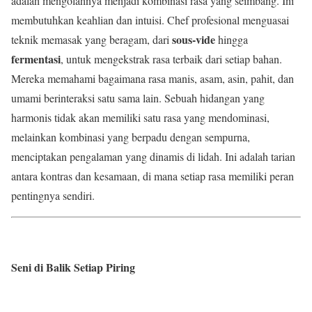
adalah mengolahnya menjadi kombinasi rasa yang seimbang. Ini
membutuhkan keahlian dan intuisi. Chef profesional menguasai
sous-vide
teknik memasak yang beragam, dari
hingga
fermentasi
, untuk mengekstrak rasa terbaik dari setiap bahan.
Mereka memahami bagaimana rasa manis, asam, asin, pahit, dan
umami berinteraksi satu sama lain. Sebuah hidangan yang
harmonis tidak akan memiliki satu rasa yang mendominasi,
melainkan kombinasi yang berpadu dengan sempurna,
menciptakan pengalaman yang dinamis di lidah. Ini adalah tarian
antara kontras dan kesamaan, di mana setiap rasa memiliki peran
pentingnya sendiri.
Seni di Balik Setiap Piring