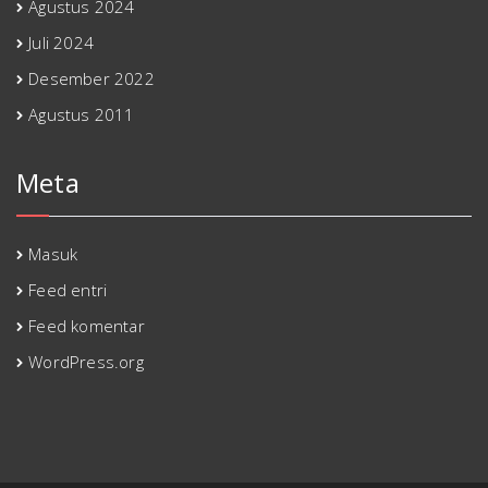
Agustus 2024
Juli 2024
Desember 2022
Agustus 2011
Meta
Masuk
Feed entri
Feed komentar
WordPress.org