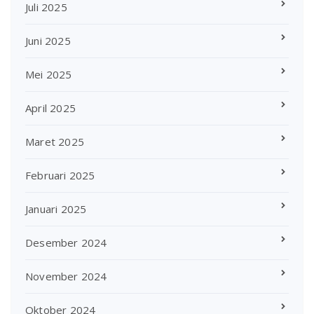
Juli 2025
Juni 2025
Mei 2025
April 2025
Maret 2025
Februari 2025
Januari 2025
Desember 2024
November 2024
Oktober 2024