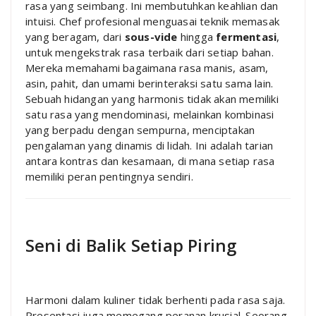
rasa yang seimbang. Ini membutuhkan keahlian dan
intuisi. Chef profesional menguasai teknik memasak
yang beragam, dari
sous-vide
hingga
fermentasi
,
untuk mengekstrak rasa terbaik dari setiap bahan.
Mereka memahami bagaimana rasa manis, asam,
asin, pahit, dan umami berinteraksi satu sama lain.
Sebuah hidangan yang harmonis tidak akan memiliki
satu rasa yang mendominasi, melainkan kombinasi
yang berpadu dengan sempurna, menciptakan
pengalaman yang dinamis di lidah. Ini adalah tarian
antara kontras dan kesamaan, di mana setiap rasa
memiliki peran pentingnya sendiri.
Seni di Balik Setiap Piring
Harmoni dalam kuliner tidak berhenti pada rasa saja.
Presentasi juga memegang peranan krusial. Seorang