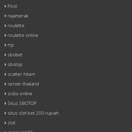
Post
rajamerak
roulette
roulette online
rtp
sbobet
sbotop
scatter hitam
server thailand
sicbo online
Situs SBOTOP
situs slot bet 200 rupiah
slot