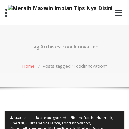
Skip
to
content
Tag Archives: FoodInnovation
Home
/
Posts tagged "FoodInnovation"
M4inG0ls
Uncategorized
ChefMichaelKornick
,
ChefMK
,
CulinaryExcellence
,
FoodInnovation
,
GourmetExperience
,
MichaelKornick
,
ModernDining