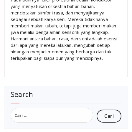
yang menyatukan orkestra bahan-bahan,
menciptakan simfoni rasa, dan menyajikannya
sebagai sebuah karya seni. Mereka tidak hanya
memberi makan tubuh, tetapi juga memberi makan
jiwa melalui pengalaman sensorik yang lengkap.
Harmoni antara bahan, rasa, dan seni adalah esensi
dari apa yang mereka lakukan, mengubah setiap
hidangan menjadi momen yang berharga dan tak
terlupakan bagi siapa pun yang mencicipinya.
Search
Cari
untuk: