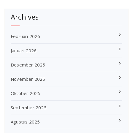
Archives
Februari 2026
Januari 2026
Desember 2025
November 2025
Oktober 2025
September 2025
Agustus 2025