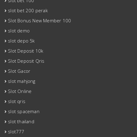
slot bet 100
slot bet 200 perak
Slot Bonus New Member 100
slot demo
slot depo 5k
Slot Deposit 10k
Slot Deposit Qris
Slot Gacor
slot mahjong
Slot Online
slot qris
slot spaceman
slot thailand
slot777