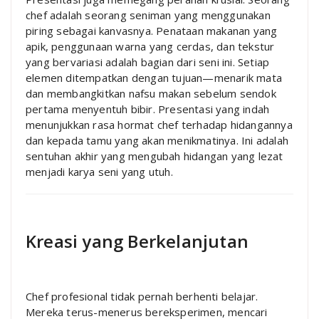
chef adalah seorang seniman yang menggunakan
piring sebagai kanvasnya. Penataan makanan yang
apik, penggunaan warna yang cerdas, dan tekstur
yang bervariasi adalah bagian dari seni ini. Setiap
elemen ditempatkan dengan tujuan—menarik mata
dan membangkitkan nafsu makan sebelum sendok
pertama menyentuh bibir. Presentasi yang indah
menunjukkan rasa hormat chef terhadap hidangannya
dan kepada tamu yang akan menikmatinya. Ini adalah
sentuhan akhir yang mengubah hidangan yang lezat
menjadi karya seni yang utuh.
Kreasi yang Berkelanjutan
Chef profesional tidak pernah berhenti belajar.
Mereka terus-menerus bereksperimen, mencari