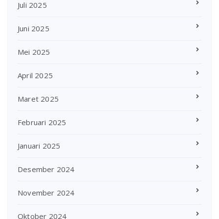
Juli 2025
Juni 2025
Mei 2025
April 2025
Maret 2025
Februari 2025
Januari 2025
Desember 2024
November 2024
Oktober 2024