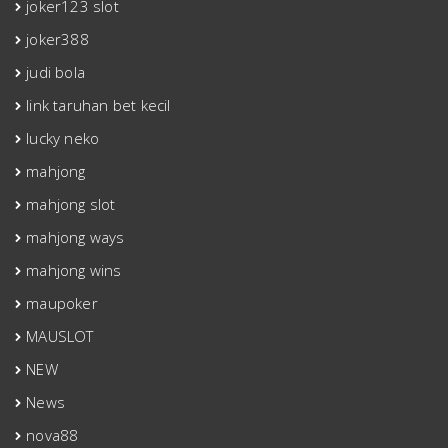
joker123 slot
joker388
judi bola
link taruhan bet kecil
lucky neko
mahjong
mahjong slot
mahjong ways
mahjong wins
maupoker
MAUSLOT
NEW
News
nova88