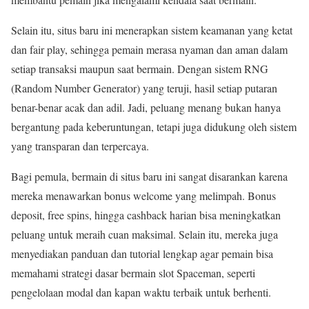
Selain itu, situs baru ini menerapkan sistem keamanan yang ketat
dan fair play, sehingga pemain merasa nyaman dan aman dalam
setiap transaksi maupun saat bermain. Dengan sistem RNG
(Random Number Generator) yang teruji, hasil setiap putaran
benar-benar acak dan adil. Jadi, peluang menang bukan hanya
bergantung pada keberuntungan, tetapi juga didukung oleh sistem
yang transparan dan terpercaya.
Bagi pemula, bermain di situs baru ini sangat disarankan karena
mereka menawarkan bonus welcome yang melimpah. Bonus
deposit, free spins, hingga cashback harian bisa meningkatkan
peluang untuk meraih cuan maksimal. Selain itu, mereka juga
menyediakan panduan dan tutorial lengkap agar pemain bisa
memahami strategi dasar bermain slot Spaceman, seperti
pengelolaan modal dan kapan waktu terbaik untuk berhenti.