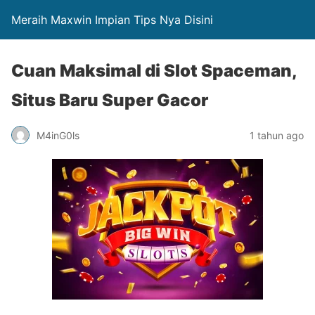
Meraih Maxwin Impian Tips Nya Disini
Cuan Maksimal di Slot Spaceman,
Situs Baru Super Gacor
M4inG0ls
1 tahun ago