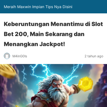
Meraih Maxwin Impian Tips Nya Disini
Keberuntungan Menantimu di Slot
Bet 200, Main Sekarang dan
Menangkan Jackpot!
M4inG0ls
2 tahun ago