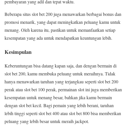
pembayaran yang adil dan tepat waktu.
Beberapa situs slot bet 200 juga menawarkan berbagai bonus dan
promosi menarik, yang dapat meningkatkan peluang kamu untuk
menang. Oleh karena itu, pastikan untuk memanfaatkan setiap
kesempatan yang ada untuk mendapatkan keuntungan lebih.
Kesimpulan
Keberuntungan bisa datang kapan saja, dan dengan bermain di
slot bet 200, kamu membuka peluang untuk meraihnya. Tidak
hanya menawarkan taruhan yang terjangkau seperti slot bet 200
perak atau slot bet 100 perak, permainan slot ini juga memberikan
kesempatan untuk menang besar, bahkan jika kamu bermain
dengan slot bet kecil. Bagi pemain yang lebih berani, taruhan
lebih tinggi seperti slot bet 400 atau slot bet 800 bisa memberikan
peluang yang lebih besar untuk meraih jackpot.