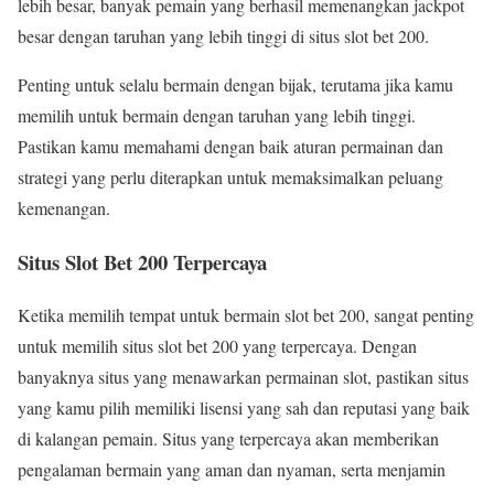
lebih besar, banyak pemain yang berhasil memenangkan jackpot
besar dengan taruhan yang lebih tinggi di situs slot bet 200.
Penting untuk selalu bermain dengan bijak, terutama jika kamu
memilih untuk bermain dengan taruhan yang lebih tinggi.
Pastikan kamu memahami dengan baik aturan permainan dan
strategi yang perlu diterapkan untuk memaksimalkan peluang
kemenangan.
Situs Slot Bet 200 Terpercaya
Ketika memilih tempat untuk bermain slot bet 200, sangat penting
untuk memilih situs slot bet 200 yang terpercaya. Dengan
banyaknya situs yang menawarkan permainan slot, pastikan situs
yang kamu pilih memiliki lisensi yang sah dan reputasi yang baik
di kalangan pemain. Situs yang terpercaya akan memberikan
pengalaman bermain yang aman dan nyaman, serta menjamin