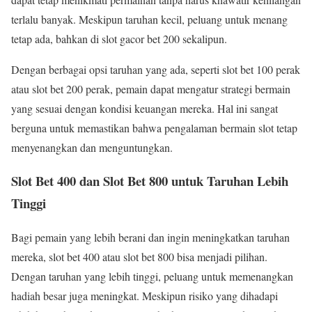
terlalu banyak. Meskipun taruhan kecil, peluang untuk menang
tetap ada, bahkan di slot gacor bet 200 sekalipun.
Dengan berbagai opsi taruhan yang ada, seperti slot bet 100 perak
atau slot bet 200 perak, pemain dapat mengatur strategi bermain
yang sesuai dengan kondisi keuangan mereka. Hal ini sangat
berguna untuk memastikan bahwa pengalaman bermain slot tetap
menyenangkan dan menguntungkan.
Slot Bet 400 dan Slot Bet 800 untuk Taruhan Lebih
Tinggi
Bagi pemain yang lebih berani dan ingin meningkatkan taruhan
mereka, slot bet 400 atau slot bet 800 bisa menjadi pilihan.
Dengan taruhan yang lebih tinggi, peluang untuk memenangkan
hadiah besar juga meningkat. Meskipun risiko yang dihadapi