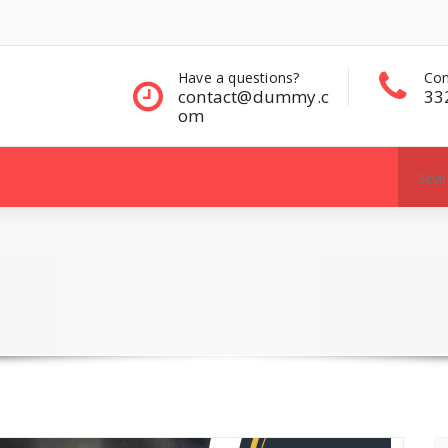
questions?
Contact Sales
Con
ct@dummy.c
332 00 322
33
Search
for: