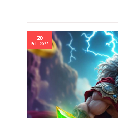
20
Feb, 2025