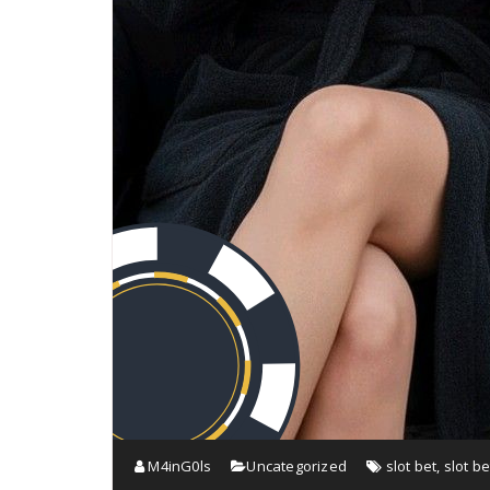
M4inG0ls
Uncategorized
slot bet
,
slot be