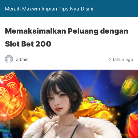
Meraih Maxwin Impian Tips Nya Disini
Memaksimalkan Peluang dengan
Slot Bet 200
admin
2 tahun ago