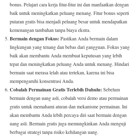
bonus. Pelajari cara kerja fitur-fitur ini dan manfaatkan dengan
baik untuk meningkatkan peluang menang. Fitur bonus seperti
putaran gratis bisa menjadi peluang besar untuk mendapatkan
kemenangan tambahan tanpa biaya ekstra.
Bermain dengan Fokus:
Pastikan Anda bermain dalam
lingkungan yang tenang dan bebas dari gangguan. Fokus yang
baik akan membantu Anda membuat keputusan yang lebih
tepat dan meningkatkan peluang Anda untuk menang. Hindari
bermain saat merasa lelah atau tertekan, karena ini bisa
mempengaruhi konsentrasi Anda.
Cobalah Permainan Gratis Terlebih Dahulu:
Sebelum
bermain dengan uang asli, cobalah versi demo atau permainan
gratis untuk memahami aturan dan mekanisme permainan. Ini
akan membantu Anda lebih percaya diri saat bermain dengan
uang asli. Bermain gratis juga memungkinkan Anda menguji
berbagai strategi tanpa risiko kehilangan uang.