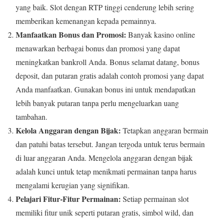
yang baik. Slot dengan RTP tinggi cenderung lebih sering
memberikan kemenangan kepada pemainnya.
Manfaatkan Bonus dan Promosi:
Banyak kasino online
menawarkan berbagai bonus dan promosi yang dapat
meningkatkan bankroll Anda. Bonus selamat datang, bonus
deposit, dan putaran gratis adalah contoh promosi yang dapat
Anda manfaatkan. Gunakan bonus ini untuk mendapatkan
lebih banyak putaran tanpa perlu mengeluarkan uang
tambahan.
Kelola Anggaran dengan Bijak:
Tetapkan anggaran bermain
dan patuhi batas tersebut. Jangan tergoda untuk terus bermain
di luar anggaran Anda. Mengelola anggaran dengan bijak
adalah kunci untuk tetap menikmati permainan tanpa harus
mengalami kerugian yang signifikan.
Pelajari Fitur-Fitur Permainan:
Setiap permainan slot
memiliki fitur unik seperti putaran gratis, simbol wild, dan