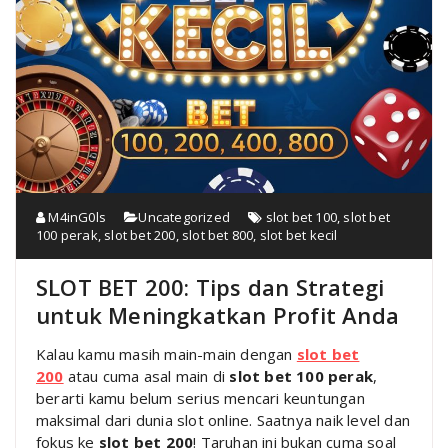
M4inG0ls
Uncategorized
slot bet 100
,
slot bet
100 perak
,
slot bet 200
,
slot bet 800
,
slot bet kecil
SLOT BET 200: Tips dan Strategi
untuk Meningkatkan Profit Anda
Kalau kamu masih main-main dengan
slot bet
200
atau cuma asal main di
slot bet 100 perak
,
berarti kamu belum serius mencari keuntungan
maksimal dari dunia slot online. Saatnya naik level dan
fokus ke
slot bet 200
! Taruhan ini bukan cuma soal