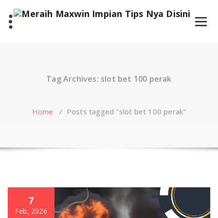
Skip
to
content
Tag Archives: slot bet 100 perak
Home
/
Posts tagged "slot bet 100 perak"
7
Feb, 2026