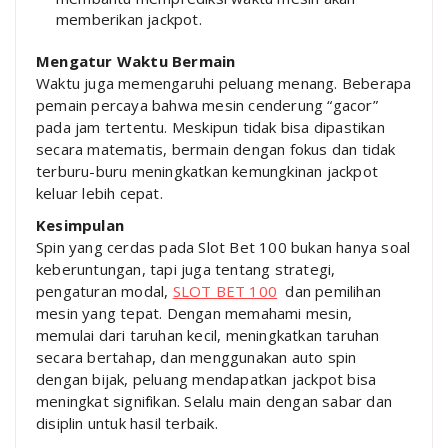
memberikan jackpot.
Mengatur Waktu Bermain
Waktu juga memengaruhi peluang menang. Beberapa
pemain percaya bahwa mesin cenderung “gacor”
pada jam tertentu. Meskipun tidak bisa dipastikan
secara matematis, bermain dengan fokus dan tidak
terburu-buru meningkatkan kemungkinan jackpot
keluar lebih cepat.
Kesimpulan
Spin yang cerdas pada Slot Bet 100 bukan hanya soal
keberuntungan, tapi juga tentang strategi,
pengaturan modal,
SLOT BET 100
dan pemilihan
mesin yang tepat. Dengan memahami mesin,
memulai dari taruhan kecil, meningkatkan taruhan
secara bertahap, dan menggunakan auto spin
dengan bijak, peluang mendapatkan jackpot bisa
meningkat signifikan. Selalu main dengan sabar dan
disiplin untuk hasil terbaik.