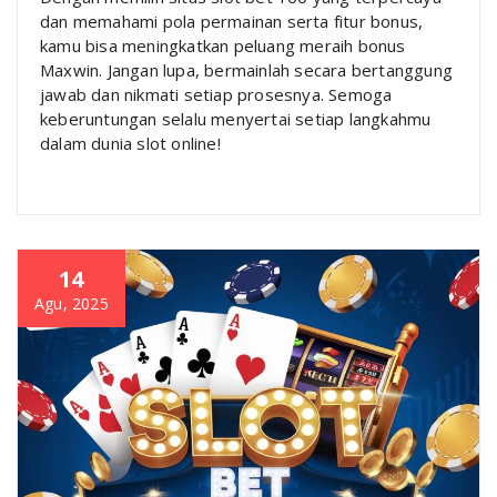
dan memahami pola permainan serta fitur bonus,
kamu bisa meningkatkan peluang meraih bonus
Maxwin. Jangan lupa, bermainlah secara bertanggung
jawab dan nikmati setiap prosesnya. Semoga
keberuntungan selalu menyertai setiap langkahmu
dalam dunia slot online!
14
Agu, 2025