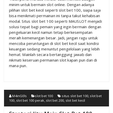
minim untuk bermain slot online. Dengan adanya
pilihan slot bet kecil seperti slot bet 100, siapa saja
bisa menikmati permainan ini tanpa takut kehabisan
modal. Situs slot bet 100 seperti MAUSLOT menjadi
solusi tepat bagi pemain yang ingin bermain dengan
pengeluaran kecil namun tetap berkesempatan
meraih kemenangan besar. Jadi, jangan ragu untuk
mencoba peruntungan di slot bet kecil saat kondisi
keuangan sedang menuntut pengelolaan yang lebih
hemat. Mainlah secara bertanggung jawab dan
nikmati keseruan permainan slot kapan pun dan di
mana pun.
M4inG0ls
slot bet 100
situs slot bet 100
,
slot bet
100
,
slot bet 100 perak
,
slot bet 200
,
slot bet kecil