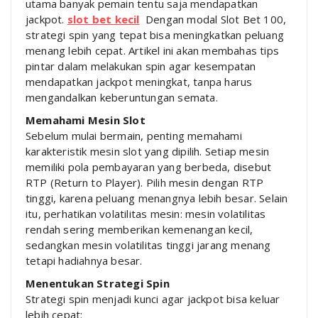
utama banyak pemain tentu saja mendapatkan
jackpot.
slot bet kecil
Dengan modal Slot Bet 100,
strategi spin yang tepat bisa meningkatkan peluang
menang lebih cepat. Artikel ini akan membahas tips
pintar dalam melakukan spin agar kesempatan
mendapatkan jackpot meningkat, tanpa harus
mengandalkan keberuntungan semata.
Memahami Mesin Slot
Sebelum mulai bermain, penting memahami
karakteristik mesin slot yang dipilih. Setiap mesin
memiliki pola pembayaran yang berbeda, disebut
RTP (Return to Player). Pilih mesin dengan RTP
tinggi, karena peluang menangnya lebih besar. Selain
itu, perhatikan volatilitas mesin: mesin volatilitas
rendah sering memberikan kemenangan kecil,
sedangkan mesin volatilitas tinggi jarang menang
tetapi hadiahnya besar.
Menentukan Strategi Spin
Strategi spin menjadi kunci agar jackpot bisa keluar
lebih cepat: