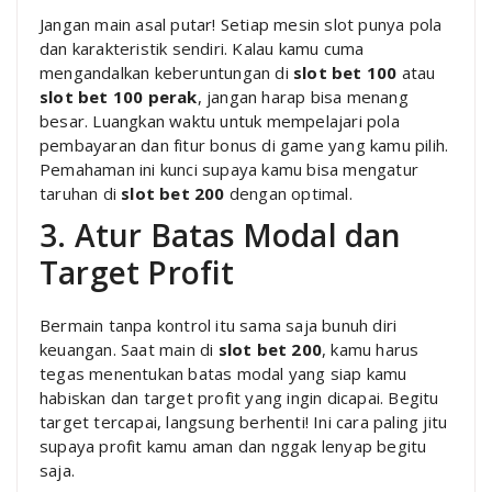
Jangan main asal putar! Setiap mesin slot punya pola
dan karakteristik sendiri. Kalau kamu cuma
mengandalkan keberuntungan di
slot bet 100
atau
slot bet 100 perak
, jangan harap bisa menang
besar. Luangkan waktu untuk mempelajari pola
pembayaran dan fitur bonus di game yang kamu pilih.
Pemahaman ini kunci supaya kamu bisa mengatur
taruhan di
slot bet 200
dengan optimal.
3. Atur Batas Modal dan
Target Profit
Bermain tanpa kontrol itu sama saja bunuh diri
keuangan. Saat main di
slot bet 200
, kamu harus
tegas menentukan batas modal yang siap kamu
habiskan dan target profit yang ingin dicapai. Begitu
target tercapai, langsung berhenti! Ini cara paling jitu
supaya profit kamu aman dan nggak lenyap begitu
saja.