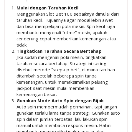
Mulai dengan Taruhan Kecil
Menggunakan Slot Bet 100 sebaiknya dimulai dari
taruhan kecil. Tujuannya agar modal lebih awet
dan bisa mempelajari pola mesin. Spin kecil juga
membantu mengenali “ritme” mesin, apakah
cenderung cepat memberikan kemenangan atau
tidak.
Tingkatkan Taruhan Secara Bertahap
Jika sudah mengenali pola mesin, tingkatkan
taruhan secara bertahap. Strategi ini sering
disebut metode “step-up bet”, di mana taruhan
ditambah setelah beberapa spin tanpa
kemenangan, untuk memaksimalkan peluang
jackpot saat mesin mulai memberikan
kemenangan besar.
Gunakan Mode Auto Spin dengan Bijak
Auto spin mempermudah permainan, tapi jangan
gunakan terlalu lama tanpa strategi. Gunakan auto
spin dalam jumlah terbatas, lalu lakukan spin
manual untuk membaca respons mesin. Hal ini
membantu memprediksi waktu mesin akan