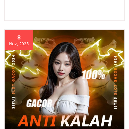
8
Nov, 2025