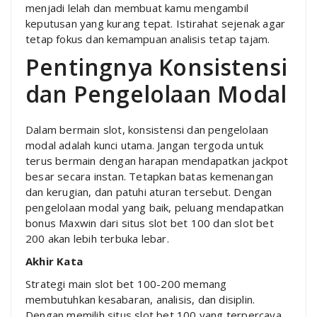
menjadi lelah dan membuat kamu mengambil
keputusan yang kurang tepat. Istirahat sejenak agar
tetap fokus dan kemampuan analisis tetap tajam.
Pentingnya Konsistensi
dan Pengelolaan Modal
Dalam bermain slot, konsistensi dan pengelolaan
modal adalah kunci utama. Jangan tergoda untuk
terus bermain dengan harapan mendapatkan jackpot
besar secara instan. Tetapkan batas kemenangan
dan kerugian, dan patuhi aturan tersebut. Dengan
pengelolaan modal yang baik, peluang mendapatkan
bonus Maxwin dari situs slot bet 100 dan slot bet
200 akan lebih terbuka lebar.
Akhir Kata
Strategi main slot bet 100-200 memang
membutuhkan kesabaran, analisis, dan disiplin.
Dengan memilih situs slot bet 100 yang terpercaya