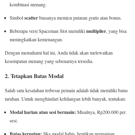
kombinasi menang.
scatter
Simbol
biasanya memicu putaran gratis atau bonus.
multiplier
Beberapa versi Spaceman Slot memiliki
, yang bisa
meningkatkan kemenangan.
Dengan memahami hal ini, Anda tidak akan melewatkan
kesempatan menang yang sebenarnya tersedia.
2. Tetapkan Batas Modal
Salah satu kesalahan terbesar pemain adalah tidak memiliki batas
taruhan. Untuk menghindari kehilangan lebih banyak, tentukan:
Modal harian atau sesi bermain:
Misalnya, Rp200.000 per
sesi.
Batas kerugian:
Jika modal habis, hentikan permainan.