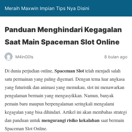
Meraih Maxwin Impian Tips Nya Disini
Panduan Menghindari Kegagalan
Saat Main Spaceman Slot Online
M4inG0ls
8 bulan ago
Spaceman Slot
Di dunia perjudian online,
telah menjadi salah
satu permainan yang paling digemari. Dengan tema luar angkasa
yang futuristik dan animasi yang memukau, slot ini menawarkan
pengalaman bermain yang mengasyikkan. Namun, banyak
pemain baru maupun berpengalaman seringkali mengalami
kegagalan yang bisa dihindari. Artikel ini akan membahas strategi
mengurangi risiko kekalahan
dan panduan untuk
saat bermain
Spaceman Slot Online.