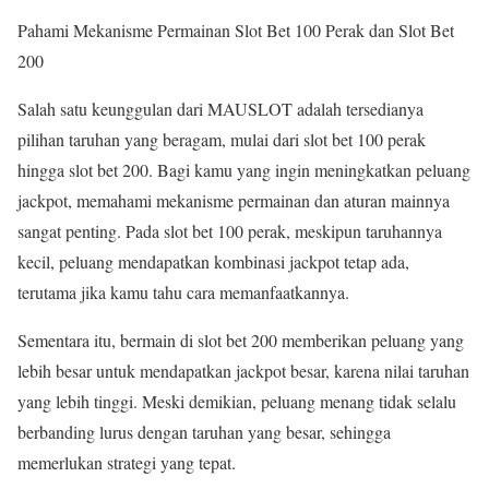
Pahami Mekanisme Permainan Slot Bet 100 Perak dan Slot Bet
200
Salah satu keunggulan dari MAUSLOT adalah tersedianya
pilihan taruhan yang beragam, mulai dari slot bet 100 perak
hingga slot bet 200. Bagi kamu yang ingin meningkatkan peluang
jackpot, memahami mekanisme permainan dan aturan mainnya
sangat penting. Pada slot bet 100 perak, meskipun taruhannya
kecil, peluang mendapatkan kombinasi jackpot tetap ada,
terutama jika kamu tahu cara memanfaatkannya.
Sementara itu, bermain di slot bet 200 memberikan peluang yang
lebih besar untuk mendapatkan jackpot besar, karena nilai taruhan
yang lebih tinggi. Meski demikian, peluang menang tidak selalu
berbanding lurus dengan taruhan yang besar, sehingga
memerlukan strategi yang tepat.