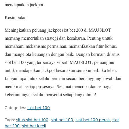
mendapatkan jackpot.
Kesimpulan
Meningkatkan peluang jackpot slot bet 200 di MAUSLOT
memang memerlukan strategi dan kesabaran. Penting untuk
memahami mekanisme permainan, memanfaatkan fitur bonus,
dan mengelola keuangan dengan baik. Dengan bermain di situs
slot bet 100 yang terpercaya seperti MAUSLOT, peluangmu
untuk mendapatkan jackpot besar akan semakin terbuka lebar.
Jangan lupa untuk selalu bermain secara bertanggung jawab dan
menikmati setiap prosesnya. Selamat mencoba dan semoga
keberuntungan selalu menyertai setiap langkahmu!
Categories:
slot bet 100
Tags:
situs slot bet 100
,
slot bet 100
,
slot bet 100 perak
,
slot
bet 200
,
slot bet kecil