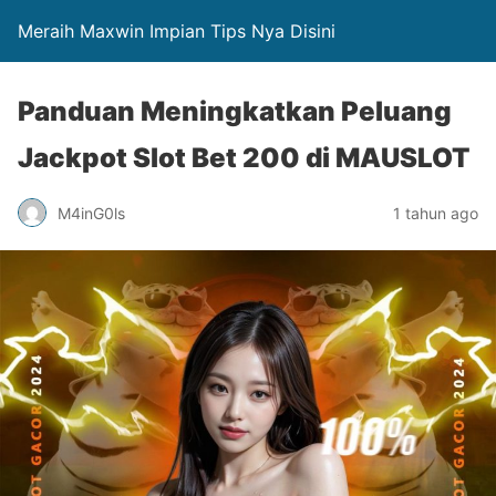
Meraih Maxwin Impian Tips Nya Disini
Panduan Meningkatkan Peluang
Jackpot Slot Bet 200 di MAUSLOT
M4inG0ls
1 tahun ago