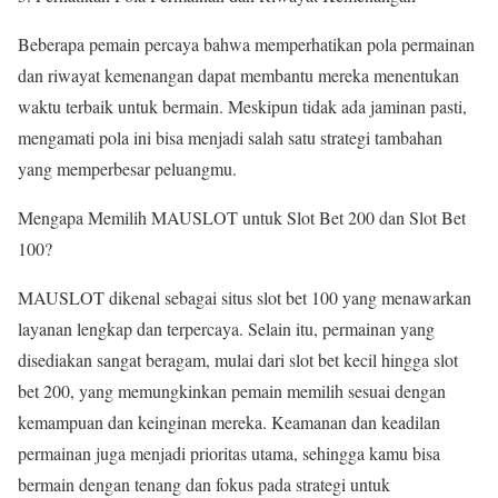
Beberapa pemain percaya bahwa memperhatikan pola permainan
dan riwayat kemenangan dapat membantu mereka menentukan
waktu terbaik untuk bermain. Meskipun tidak ada jaminan pasti,
mengamati pola ini bisa menjadi salah satu strategi tambahan
yang memperbesar peluangmu.
Mengapa Memilih MAUSLOT untuk Slot Bet 200 dan Slot Bet
100?
MAUSLOT dikenal sebagai situs slot bet 100 yang menawarkan
layanan lengkap dan terpercaya. Selain itu, permainan yang
disediakan sangat beragam, mulai dari slot bet kecil hingga slot
bet 200, yang memungkinkan pemain memilih sesuai dengan
kemampuan dan keinginan mereka. Keamanan dan keadilan
permainan juga menjadi prioritas utama, sehingga kamu bisa
bermain dengan tenang dan fokus pada strategi untuk