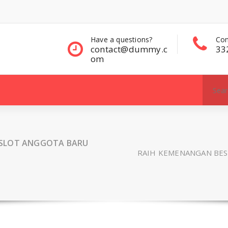
questions?
Contact Sales
Con
ct@dummy.c
332 00 322
33
Search
for:
 SLOT ANGGOTA BARU
RAIH KEMENANGAN BES