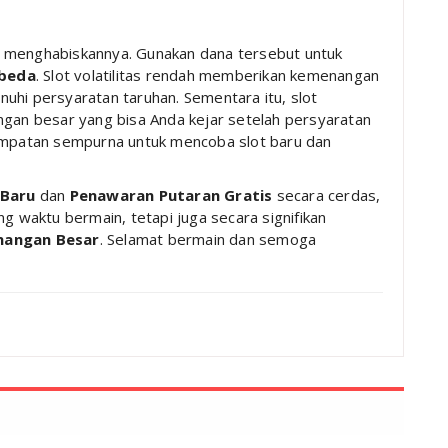
u menghabiskannya. Gunakan dana tersebut untuk
rbeda
. Slot volatilitas rendah memberikan kemenangan
uhi persyaratan taruhan. Sementara itu, slot
ngan besar yang bisa Anda kejar setelah persyaratan
sempatan sempurna untuk mencoba slot baru dan
 Baru
dan
Penawaran Putaran Gratis
secara cerdas,
waktu bermain, tetapi juga secara signifikan
nangan Besar
. Selamat bermain dan semoga