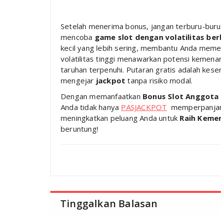
Setelah menerima bonus, jangan terburu-bur
mencoba
game slot dengan volatilitas be
kecil yang lebih sering, membantu Anda memen
volatilitas tinggi menawarkan potensi kemena
taruhan terpenuhi. Putaran gratis adalah ke
mengejar
jackpot
tanpa risiko modal.
Dengan memanfaatkan
Bonus Slot Anggota
Anda tidak hanya
PASJACKPOT
memperpanjang 
meningkatkan peluang Anda untuk
Raih Keme
beruntung!
Tinggalkan Balasan