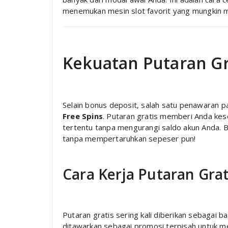
menemukan mesin slot favorit yang mungkin 
Kekuatan Putaran Gra
Selain bonus deposit, salah satu penawaran pa
Free Spins
. Putaran gratis memberi Anda ke
tertentu tanpa mengurangi saldo akun Anda.
tanpa mempertaruhkan sepeser pun!
Cara Kerja Putaran Grat
Putaran gratis sering kali diberikan sebagai 
ditawarkan sebagai promosi terpisah untuk m