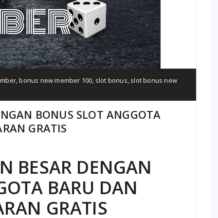
ember
,
bonus new member 100
,
slot bonus
,
slot bonus new
ENGAN BONUS SLOT ANGGOTA
RAN GRATIS
N BESAR DENGAN
GOTA BARU DAN
RAN GRATIS