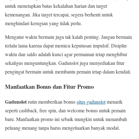
untuk menetapkan batas kekalahan harian dan target
kemenangan. Jika target tercapai, segera berhenti untuk
menghindari kerugian yang tidak perlu.
Mengatur waktu bermain juga tak kalah penting. Jangan bermain
terlalu lama karena dapat memicu keputusan impulsif. Disiplin
waktu dan saldo adalah kunci agar permainan tetap menghibur
sekaligus menguntungkan. Gadunslot juga menyediakan fitur
pengingat bermain untuk membantu pemain tetap dalam kendali.
Manfaatkan Bonus dan Fitur Promo
Gadunslot
rutin memberikan bonus
situs gadunslot
menarik
seperti cashback, free spin, dan welcome bonus untuk pemain
baru. Manfaatkan promo ini sebaik mungkin untuk menambah
peluang menang tanpa harus mengeluarkan banyak modal.