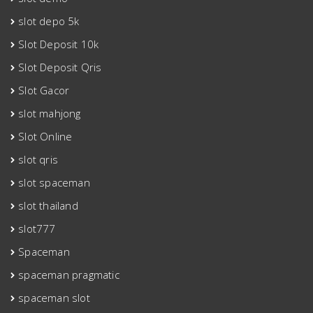
slot depo 5k
Slot Deposit 10k
Slot Deposit Qris
Slot Gacor
slot mahjong
Slot Online
slot qris
slot spaceman
slot thailand
slot777
Spaceman
spaceman pragmatic
spaceman slot