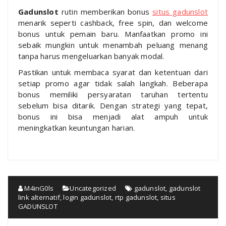
Gadunslot
rutin memberikan bonus
situs gadunslot
menarik seperti cashback, free spin, dan welcome
bonus untuk pemain baru. Manfaatkan promo ini
sebaik mungkin untuk menambah peluang menang
tanpa harus mengeluarkan banyak modal.
Pastikan untuk membaca syarat dan ketentuan dari
setiap promo agar tidak salah langkah. Beberapa
bonus memiliki persyaratan taruhan tertentu
sebelum bisa ditarik. Dengan strategi yang tepat,
bonus ini bisa menjadi alat ampuh untuk
meningkatkan keuntungan harian.
M4inG0ls
Uncategorized
gadunslot
,
gadunslot
link alternatif
,
login gadunslot
,
rtp gadunslot
,
situs
GADUNSLOT