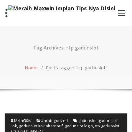
Skip
to
content
Tag Archives: rtp gadunslot
Home
/
Posts tagged "rtp gadunslot"
M4inG0ls
Uncategorized
gadunslot
,
gadunslot
link
,
gadunslot link alternatif
,
gadunslot login
,
rtp gadunslot
,
situs GADUNSLOT