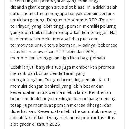
karena tingkat pembayaran yang lebih tinggi
dibandingkan dengan situs slot biasa. Ini adalah salah
satu alasan utama mengapa banyak pemain tertarik
untuk bergabung. Dengan persentase RTP (Return
to Player) yang lebih tinggi, pemain memiliki peluang
yang lebih baik untuk mendapatkan kemenangan. Hal
ini membuat mereka merasa lebih puas dan
termotivasi untuk terus bermain. Misalnya, beberapa
situs kini menawarkan RTP lebih dari 96%,
memberikan keunggulan signifikan bagi pemain.
Lebih lanjut, banyak situs juga memberikan promosi
menarik dan bonus pendaftaran yang
menguntungkan. Dengan bonus ini, pemain dapat
memulai dengan bankroll yang lebih besar dan
kesempatan untuk bermain lebih lama. Pemberian
bonus ini tidak hanya meningkatkan peluang menang
tetapi juga membuat pemain merasa dihargai dan
diperhatikan. Kesempatan lebih besar untuk menang
adalah faktor kunci yang melandasi popularitas situs
slot gacor di tahun 2025.