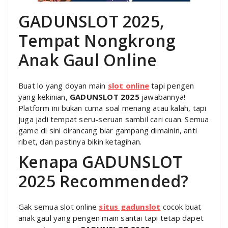
GADUNSLOT 2025,
Tempat Nongkrong
Anak Gaul Online
Buat lo yang doyan main
slot online
tapi pengen
yang kekinian,
GADUNSLOT 2025
jawabannya!
Platform ini bukan cuma soal menang atau kalah, tapi
juga jadi tempat seru-seruan sambil cari cuan. Semua
game di sini dirancang biar gampang dimainin, anti
ribet, dan pastinya bikin ketagihan.
Kenapa GADUNSLOT
2025 Recommended?
Gak semua slot online
situs gadunslot
cocok buat
anak gaul yang pengen main santai tapi tetap dapet