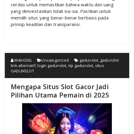
cerdas untuk memastikan bahwa waktu dan uang
yang diinvestasikan tidak sia-sia. Pastikan untuk
memilih situs yang benar-benar berbasis pada
prinsip keadilan dan transparansi.
M4inG0ls
Uncategorized
gadunslot
,
gadunslot
link alternatif
,
login gadunslot
,
rtp gadunslot
,
situs
GADUNSLOT
Mengapa Situs Slot Gacor Jadi
Pilihan Utama Pemain di 2025