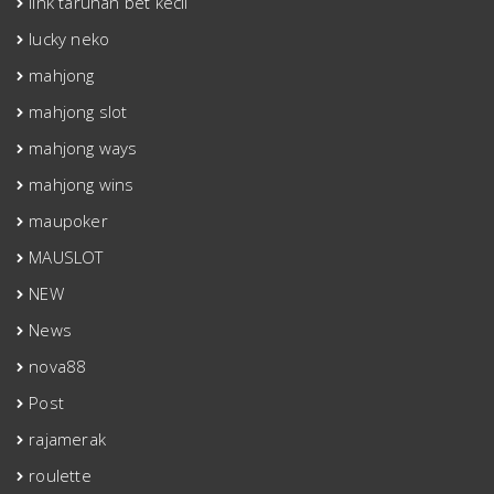
link taruhan bet kecil
lucky neko
mahjong
mahjong slot
mahjong ways
mahjong wins
maupoker
MAUSLOT
NEW
News
nova88
Post
rajamerak
roulette