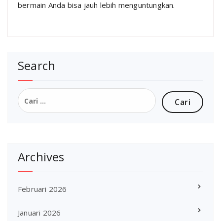
bermain Anda bisa jauh lebih menguntungkan.
Search
Cari
untuk:
Archives
Februari 2026
Januari 2026