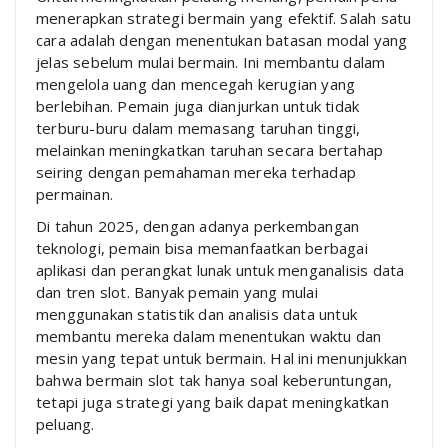
menerapkan strategi bermain yang efektif. Salah satu
cara adalah dengan menentukan batasan modal yang
jelas sebelum mulai bermain. Ini membantu dalam
mengelola uang dan mencegah kerugian yang
berlebihan. Pemain juga dianjurkan untuk tidak
terburu-buru dalam memasang taruhan tinggi,
melainkan meningkatkan taruhan secara bertahap
seiring dengan pemahaman mereka terhadap
permainan.
Di tahun 2025, dengan adanya perkembangan
teknologi, pemain bisa memanfaatkan berbagai
aplikasi dan perangkat lunak untuk menganalisis data
dan tren slot. Banyak pemain yang mulai
menggunakan statistik dan analisis data untuk
membantu mereka dalam menentukan waktu dan
mesin yang tepat untuk bermain. Hal ini menunjukkan
bahwa bermain slot tak hanya soal keberuntungan,
tetapi juga strategi yang baik dapat meningkatkan
peluang.