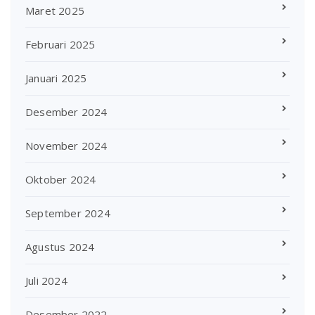
Maret 2025
Februari 2025
Januari 2025
Desember 2024
November 2024
Oktober 2024
September 2024
Agustus 2024
Juli 2024
Desember 2022