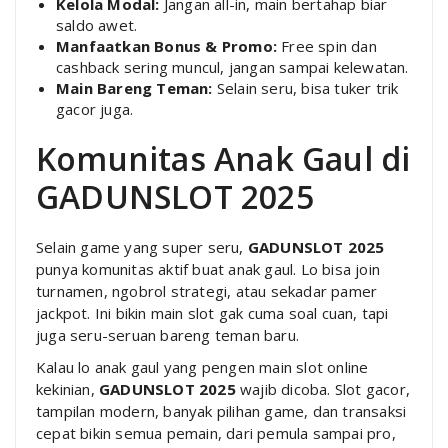
Kelola Modal:
Jangan all-in, main bertahap biar
saldo awet.
Manfaatkan Bonus & Promo:
Free spin dan
cashback sering muncul, jangan sampai kelewatan.
Main Bareng Teman:
Selain seru, bisa tuker trik
gacor juga.
Komunitas Anak Gaul di
GADUNSLOT 2025
Selain game yang super seru,
GADUNSLOT 2025
punya komunitas aktif buat anak gaul. Lo bisa join
turnamen, ngobrol strategi, atau sekadar pamer
jackpot. Ini bikin main slot gak cuma soal cuan, tapi
juga seru-seruan bareng teman baru.
Kalau lo anak gaul yang pengen main slot online
kekinian,
GADUNSLOT 2025
wajib dicoba. Slot gacor,
tampilan modern, banyak pilihan game, dan transaksi
cepat bikin semua pemain, dari pemula sampai pro,