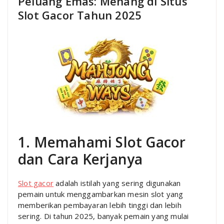
Peluang Emas: Menang di Situs
Slot Gacor Tahun 2025
1. Memahami Slot Gacor
dan Cara Kerjanya
Slot gacor
adalah istilah yang sering digunakan
pemain untuk menggambarkan mesin slot yang
memberikan pembayaran lebih tinggi dan lebih
sering. Di tahun 2025, banyak pemain yang mulai