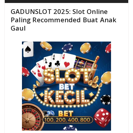
GADUNSLOT 2025: Slot Online
Paling Recommended Buat Anak
Gaul