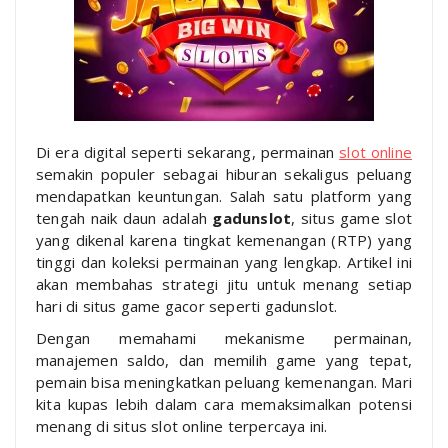
Di era digital seperti sekarang, permainan
slot online
semakin populer sebagai hiburan sekaligus peluang
mendapatkan keuntungan. Salah satu platform yang
tengah naik daun adalah
gadunslot
, situs game slot
yang dikenal karena tingkat kemenangan (RTP) yang
tinggi dan koleksi permainan yang lengkap. Artikel ini
akan membahas strategi jitu untuk menang setiap
hari di situs game gacor seperti gadunslot.
Dengan memahami mekanisme permainan,
manajemen saldo, dan memilih game yang tepat,
pemain bisa meningkatkan peluang kemenangan. Mari
kita kupas lebih dalam cara memaksimalkan potensi
menang di situs slot online terpercaya ini.