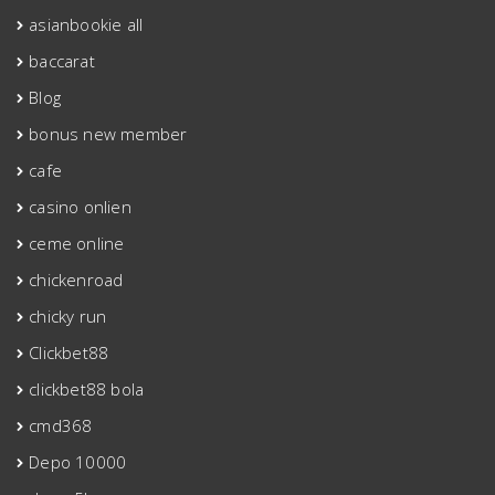
asianbookie all
baccarat
Blog
bonus new member
cafe
casino onlien
ceme online
chickenroad
chicky run
Clickbet88
clickbet88 bola
cmd368
Depo 10000