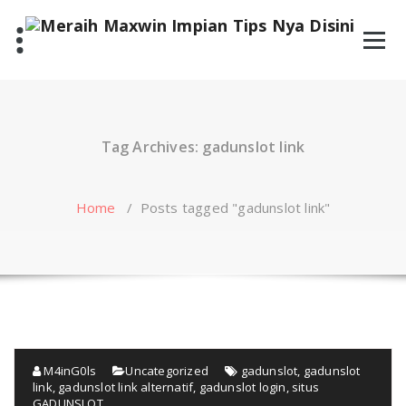
Skip
to
content
Tag Archives: gadunslot link
Home
/
Posts tagged "gadunslot link"
M4inG0ls
Uncategorized
gadunslot
,
gadunslot
link
,
gadunslot link alternatif
,
gadunslot login
,
situs
GADUNSLOT