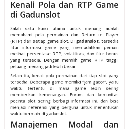
Kenali Pola dan RTP Game
di Gadunslot
Salah satu kunci utama untuk menang adalah
memahami pola permainan dan Return to Player
(RTP) dari setiap game slot. Di
gadunslot
, tersedia
fitur informasi game yang memudahkan pemain
melihat persentase RTP, volatilitas, dan fitur bonus
yang tersedia. Dengan memilih game RTP tinggi,
peluang menang jadi lebih besar.
Selain itu, kenali pola permainan dari tiap slot yang
tersedia. Beberapa game memiliki “jam gacor”, yaitu
waktu tertentu di mana game lebih sering
memberikan kemenangan. Forum dan komunitas
pecinta slot sering berbagi informasi ini, dan bisa
menjadi referensi yang berguna untuk menentukan
waktu bermain di gadunslot.
Manajemen Modal dan