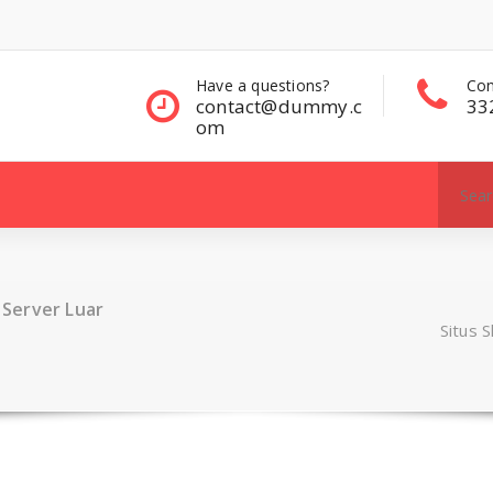
a questions?
Contact Sales
Co
act@dummy.c
332 00 322
3
Search
for:
 Server Luar
Situs 