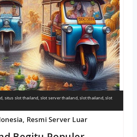
nd
,
situs slot thailand
,
slot server thailand
,
slot thailand
,
slot
ndonesia, Resmi Server Luar
nd Begitu Populer