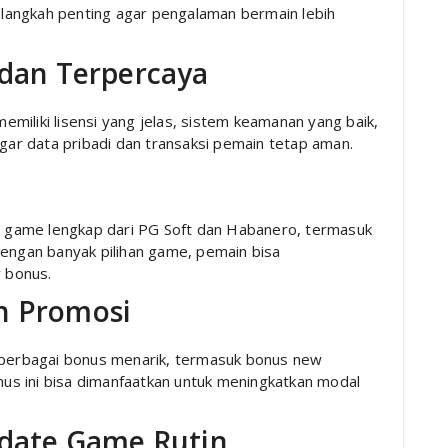
i langkah penting agar pengalaman bermain lebih
 dan Terpercaya
memiliki lisensi yang jelas, sistem keamanan yang baik,
agar data pribadi dan transaksi pemain tetap aman.
an game lengkap dari PG Soft dan Habanero, termasuk
Dengan banyak pilihan game, pemain bisa
r bonus.
n Promosi
n berbagai bonus menarik, termasuk bonus new
s ini bisa dimanfaatkan untuk meningkatkan modal
Update Game Rutin