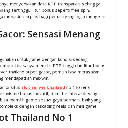
biasanya menyediakan data RTP transparan, sehingga
ng tertinggi. Fitur bonus seperti free spin,
uga menjadi nilai plus bagi pemain yang ingin mengejar
 Gacor: Sensasi Menang
 digunakan untuk game dengan kondisi sedang
e ini biasanya memiliki RTP tinggi dan fitur bonus
rver thailand super gacor, pemain bisa merasakan
ang mendapatkan maxwin.
an di situs
slot server thailand
no 1 karena
anisme bonus inovatif, dan fitur interaktif yang
bisa memilih game sesuai gaya bermain, baik yang
kompleks dengan cascading reels dan mini game.
lot Thailand No 1