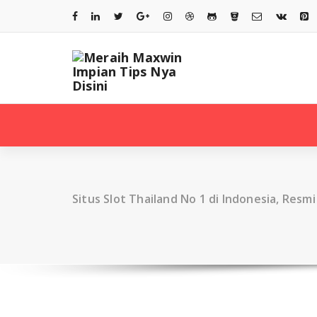
Skip
to
content
 Sales
Contact Sales
Have 
0 322
332 00 322
cont
om
Situs Slot Thailand No 1 di Indonesia, Resmi