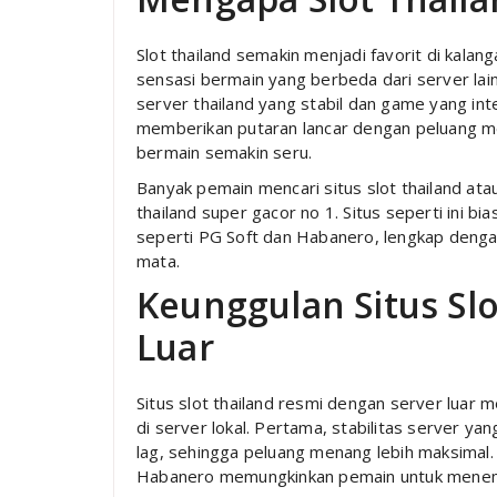
Slot thailand semakin menjadi favorit di kala
sensasi bermain yang berbeda dari server lain
server thailand yang stabil dan game yang inte
memberikan putaran lancar dengan peluang m
bermain semakin seru.
Banyak pemain mencari situs slot thailand ata
thailand super gacor no 1. Situs seperti ini 
seperti PG Soft dan Habanero, lengkap denga
mata.
Keunggulan Situs Slo
Luar
Situs slot thailand resmi dengan server luar
di server lokal. Pertama, stabilitas server ya
lag, sehingga peluang menang lebih maksimal.
Habanero memungkinkan pemain untuk menemuk