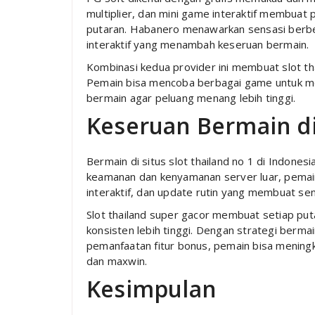
multiplier, dan mini game interaktif membua
putaran. Habanero menawarkan sensasi berbed
interaktif yang menambah keseruan bermain.
Kombinasi kedua provider ini membuat slot tha
Pemain bisa mencoba berbagai game untuk m
bermain agar peluang menang lebih tinggi.
Keseruan Bermain di 
Bermain di situs slot thailand no 1 di Indone
keamanan dan kenyamanan server luar, pemain
interaktif, dan update rutin yang membuat sen
Slot thailand super gacor membuat setiap pu
konsisten lebih tinggi. Dengan strategi ber
pemanfaatan fitur bonus, pemain bisa menin
dan maxwin.
Kesimpulan