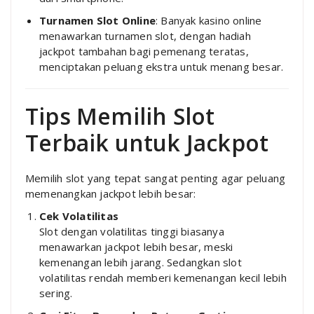
Turnamen Slot Online
: Banyak kasino online
menawarkan turnamen slot, dengan hadiah
jackpot tambahan bagi pemenang teratas,
menciptakan peluang ekstra untuk menang besar.
Tips Memilih Slot
Terbaik untuk Jackpot
Memilih slot yang tepat sangat penting agar peluang
memenangkan jackpot lebih besar:
Cek Volatilitas
Slot dengan volatilitas tinggi biasanya
menawarkan jackpot lebih besar, meski
kemenangan lebih jarang. Sedangkan slot
volatilitas rendah memberi kemenangan kecil lebih
sering.