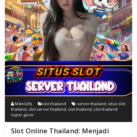
M4inG0ls
slot thailand
server thailand
,
situs slot
thailand
,
slot server thailand
,
slot thailand
,
slot thailand
super gacor
Slot Online Thailand: Menjadi