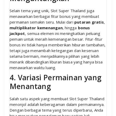
Selain tema yang unik, Slot Super Thailand juga
menawarkan berbagai fitur bonus yang membuat
permainan semakin seru. Mulai dari
putaran gratis
,
multiplikator kemenangan
, hingga
bonus
jackpot
, semua elemen ini meningkatkan peluang
pemain untuk meraih kemenangan besar. Fitur-fitur
bonus ini tidak hanya memberikan hiburan tambahan,
tetapi juga menambah ketegangan dan keseruan
selama bermain, menjadikannya pilihan yang lebih
menarik dibandingkan liburan biasa yang hanya bisa
menawarkan waktu luang.
4. Variasi Permainan yang
Menantang
Salah satu aspek yang membuat Slot Super Thailand
menonjol adalah keberagaman dalam permainannya.
Dengan berbagai tema yang terus diperbarui, Anda
bisa merasakan pengalaman baru setiap kali