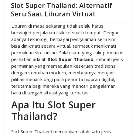
Slot Super Thailand: Alternatif
Seru Saat Liburan Virtual
Liburan di masa sekarang tidak selalu harus
berwujud perjalanan fisik ke suatu tempat. Dengan
adanya teknologi, berbagai pengalaman seru kini
bisa dinikmati secara virtual, termasuk menikmati
permainan slot online. Salah satu yang cukup mencuri
perhatian adalah
Slot Super Thailand
, sebuah jenis
permainan yang memadukan keseruan tradisional
dengan sentuhan modern, membuatnya menjadi
pilihan menarik bagi para pencinta hiburan digital,
terutama bagi mereka yang mencari pengalaman
baru di tengah situasi yang terbatas.
Apa Itu Slot Super
Thailand?
Slot Super Thailand merupakan salah satu jenis