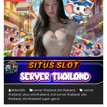
M4inG0ls
server thailand
,
slot thailand
server
thailand
,
situs slot thailand
,
slot server thailand
,
slot
thailand
,
slot thailand super gacor