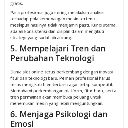
gratis.
Para profesional juga sering melakukan analisis
terhadap pola kemenangan mesin tertentu,
meskipun hasilnya tidak menjamin pasti. Kunci utama
adalah konsistensi dan disiplin dalam mengikuti
strategi yang sudah dirancang.
5. Mempelajari Tren dan
Perubahan Teknologi
Dunia slot online terus berkembang dengan inovasi
fitur dan teknologi baru. Pemain profesional harus
terus mengikuti tren terbaru agar tetap kompetitif.
Memahami perkembangan platform, fitur baru, serta
tren permainan akan membuka peluang untuk
menemukan mesin yang lebih menguntungkan.
6. Menjaga Psikologi dan
Emosi