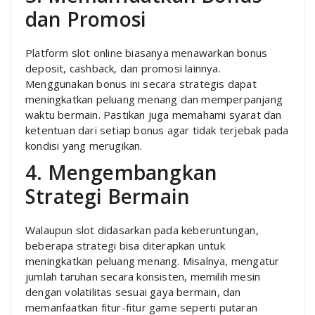
dan Promosi
Platform slot online biasanya menawarkan bonus
deposit, cashback, dan promosi lainnya.
Menggunakan bonus ini secara strategis dapat
meningkatkan peluang menang dan memperpanjang
waktu bermain. Pastikan juga memahami syarat dan
ketentuan dari setiap bonus agar tidak terjebak pada
kondisi yang merugikan.
4. Mengembangkan
Strategi Bermain
Walaupun slot didasarkan pada keberuntungan,
beberapa strategi bisa diterapkan untuk
meningkatkan peluang menang. Misalnya, mengatur
jumlah taruhan secara konsisten, memilih mesin
dengan volatilitas sesuai gaya bermain, dan
memanfaatkan fitur-fitur game seperti putaran