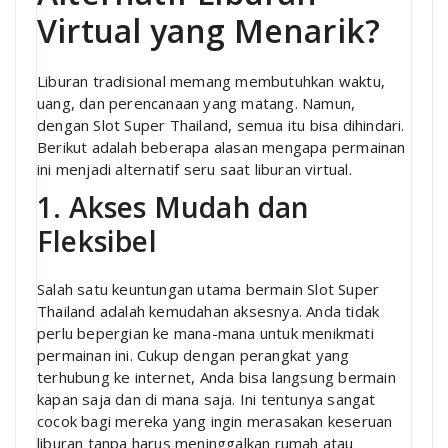
Virtual yang Menarik?
Liburan tradisional memang membutuhkan waktu,
uang, dan perencanaan yang matang. Namun,
dengan Slot Super Thailand, semua itu bisa dihindari.
Berikut adalah beberapa alasan mengapa permainan
ini menjadi alternatif seru saat liburan virtual.
1. Akses Mudah dan
Fleksibel
Salah satu keuntungan utama bermain Slot Super
Thailand adalah kemudahan aksesnya. Anda tidak
perlu bepergian ke mana-mana untuk menikmati
permainan ini. Cukup dengan perangkat yang
terhubung ke internet, Anda bisa langsung bermain
kapan saja dan di mana saja. Ini tentunya sangat
cocok bagi mereka yang ingin merasakan keseruan
liburan tanpa harus meninggalkan rumah atau