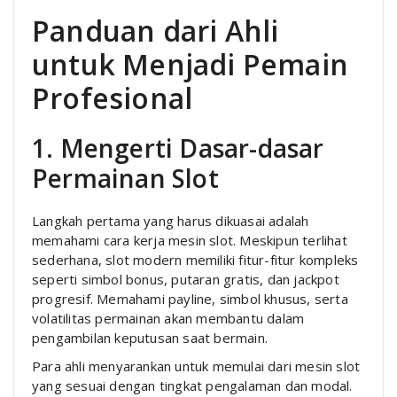
Panduan dari Ahli
untuk Menjadi Pemain
Profesional
1. Mengerti Dasar-dasar
Permainan Slot
Langkah pertama yang harus dikuasai adalah
memahami cara kerja mesin slot. Meskipun terlihat
sederhana, slot modern memiliki fitur-fitur kompleks
seperti simbol bonus, putaran gratis, dan jackpot
progresif. Memahami payline, simbol khusus, serta
volatilitas permainan akan membantu dalam
pengambilan keputusan saat bermain.
Para ahli menyarankan untuk memulai dari mesin slot
yang sesuai dengan tingkat pengalaman dan modal.