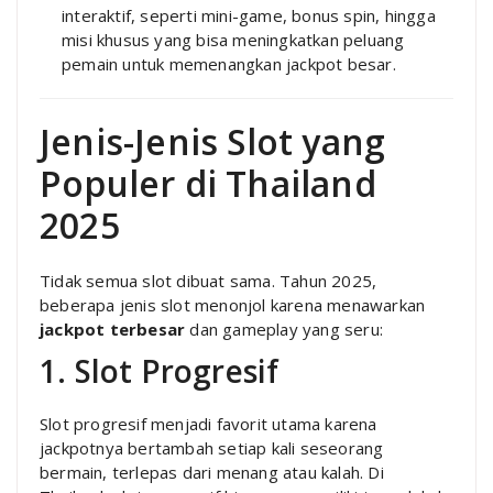
interaktif, seperti mini-game, bonus spin, hingga
misi khusus yang bisa meningkatkan peluang
pemain untuk memenangkan jackpot besar.
Jenis-Jenis Slot yang
Populer di Thailand
2025
Tidak semua slot dibuat sama. Tahun 2025,
beberapa jenis slot menonjol karena menawarkan
jackpot terbesar
dan gameplay yang seru:
1. Slot Progresif
Slot progresif menjadi favorit utama karena
jackpotnya bertambah setiap kali seseorang
bermain, terlepas dari menang atau kalah. Di