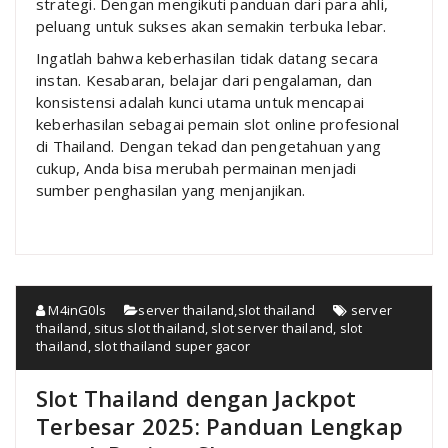
strategi. Dengan mengikuti panduan dari para ahli,
peluang untuk sukses akan semakin terbuka lebar.
Ingatlah bahwa keberhasilan tidak datang secara
instan. Kesabaran, belajar dari pengalaman, dan
konsistensi adalah kunci utama untuk mencapai
keberhasilan sebagai pemain slot online profesional
di Thailand. Dengan tekad dan pengetahuan yang
cukup, Anda bisa merubah permainan menjadi
sumber penghasilan yang menjanjikan.
M4inG0ls
server thailand
,
slot thailand
server
thailand
,
situs slot thailand
,
slot server thailand
,
slot
thailand
,
slot thailand super gacor
Slot Thailand dengan Jackpot
Terbesar 2025: Panduan Lengkap