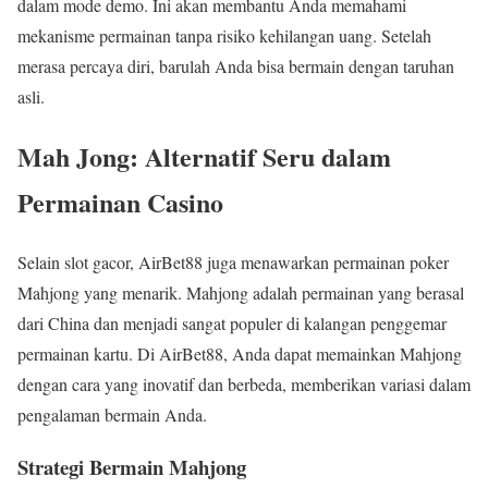
dalam mode demo. Ini akan membantu Anda memahami
mekanisme permainan tanpa risiko kehilangan uang. Setelah
merasa percaya diri, barulah Anda bisa bermain dengan taruhan
asli.
Mah Jong: Alternatif Seru dalam
Permainan Casino
Selain slot gacor, AirBet88 juga menawarkan permainan poker
Mahjong yang menarik. Mahjong adalah permainan yang berasal
dari China dan menjadi sangat populer di kalangan penggemar
permainan kartu. Di AirBet88, Anda dapat memainkan Mahjong
dengan cara yang inovatif dan berbeda, memberikan variasi dalam
pengalaman bermain Anda.
Strategi Bermain Mahjong