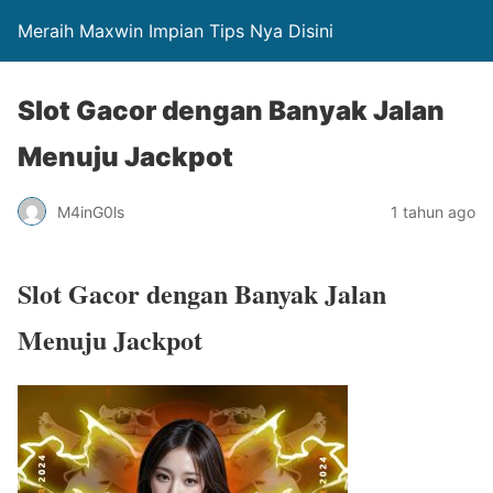
Meraih Maxwin Impian Tips Nya Disini
Slot Gacor dengan Banyak Jalan
Menuju Jackpot
M4inG0ls
1 tahun ago
Slot Gacor dengan Banyak Jalan
Menuju Jackpot