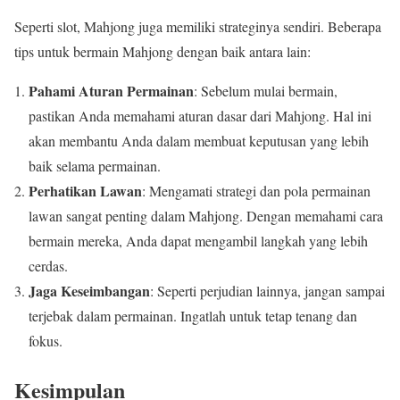
Seperti slot, Mahjong juga memiliki strateginya sendiri. Beberapa
tips untuk bermain Mahjong dengan baik antara lain:
Pahami Aturan Permainan
: Sebelum mulai bermain,
pastikan Anda memahami aturan dasar dari Mahjong. Hal ini
akan membantu Anda dalam membuat keputusan yang lebih
baik selama permainan.
Perhatikan Lawan
: Mengamati strategi dan pola permainan
lawan sangat penting dalam Mahjong. Dengan memahami cara
bermain mereka, Anda dapat mengambil langkah yang lebih
cerdas.
Jaga Keseimbangan
: Seperti perjudian lainnya, jangan sampai
terjebak dalam permainan. Ingatlah untuk tetap tenang dan
fokus.
Kesimpulan