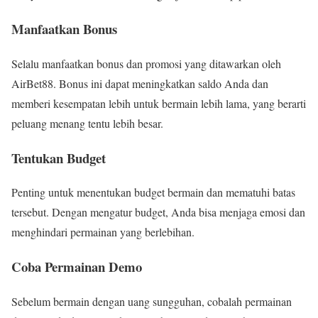
Manfaatkan Bonus
Selalu manfaatkan bonus dan promosi yang ditawarkan oleh
AirBet88. Bonus ini dapat meningkatkan saldo Anda dan
memberi kesempatan lebih untuk bermain lebih lama, yang berarti
peluang menang tentu lebih besar.
Tentukan Budget
Penting untuk menentukan budget bermain dan mematuhi batas
tersebut. Dengan mengatur budget, Anda bisa menjaga emosi dan
menghindari permainan yang berlebihan.
Coba Permainan Demo
Sebelum bermain dengan uang sungguhan, cobalah permainan