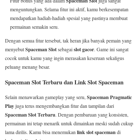
Spaceman Slot
Fitur bonus yang ada dalam
juga sangat
menguntungkan. Selama fitur ini aktif, kamu berkesempatan
mendapatkan hadiah-hadiah spesial yang pastinya membuat
permainan semakin seru.
Dengan semua fitur tersebut, tak heran jika banyak pemain yang
Spaceman Slot
slot gacor
menyebut
sebagai
. Game ini sangat
cocok untuk kamu yang ingin merasakan keseruan sekaligus
peluang menang besar.
Spaceman Slot Terbaru dan Link Slot Spaceman
Spaceman Pragmatic
Selain menawarkan gameplay yang seru,
Play
juga terus mengembangkan fitur dan tampilan dari
Spaceman Slot Terbaru
. Dengan pembaruan yang konsisten,
permainan ini tetap menarik untuk dimainkan meski sudah cukup
link slot spaceman
lama dirilis. Kamu bisa menemukan
di