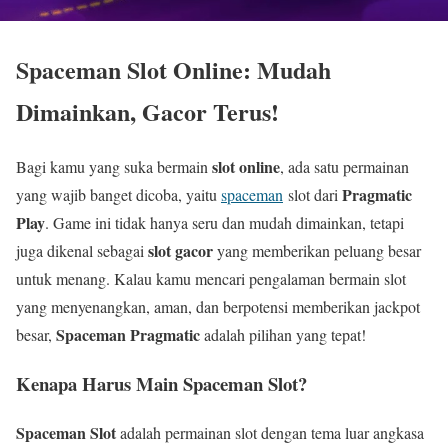
Spaceman Slot Online: Mudah
Dimainkan, Gacor Terus!
slot online
Bagi kamu yang suka bermain
, ada satu permainan
Pragmatic
yang wajib banget dicoba, yaitu
spaceman
slot dari
Play
. Game ini tidak hanya seru dan mudah dimainkan, tetapi
slot gacor
juga dikenal sebagai
yang memberikan peluang besar
untuk menang. Kalau kamu mencari pengalaman bermain slot
yang menyenangkan, aman, dan berpotensi memberikan jackpot
Spaceman Pragmatic
besar,
adalah pilihan yang tepat!
Kenapa Harus Main Spaceman Slot?
Spaceman Slot
adalah permainan slot dengan tema luar angkasa