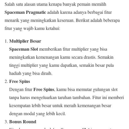
Salah satu alasan utama kenapa banyak pemain memilih
Spaceman Pragmatic
adalah karena adanya berbagai fitur
menarik yang meningkatkan keseruan. Berikut adalah beberapa
fitur yang wajib kamu ketahui:
Multiplier Besar
Spaceman Slot
memberikan fitur multiplier yang bisa
meningkatkan kemenangan kamu secara drastis. Semakin
tinggi multiplier yang kamu dapatkan, semakin besar pula
hadiah yang bisa diraih.
Free Spins
Free Spins
Dengan fitur
, kamu bisa memutar gulungan slot
tanpa harus mengeluarkan taruhan tambahan. Fitur ini memberi
kesempatan lebih besar untuk meraih kemenangan besar
dengan modal yang lebih kecil.
Bonus Round