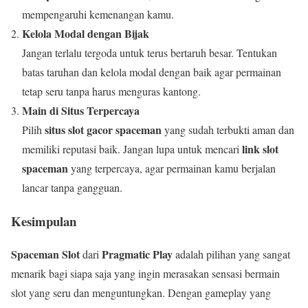
mempengaruhi kemenangan kamu.
Kelola Modal dengan Bijak
Jangan terlalu tergoda untuk terus bertaruh besar. Tentukan
batas taruhan dan kelola modal dengan baik agar permainan
tetap seru tanpa harus menguras kantong.
Main di Situs Terpercaya
situs slot gacor spaceman
Pilih
yang sudah terbukti aman dan
link slot
memiliki reputasi baik. Jangan lupa untuk mencari
spaceman
yang terpercaya, agar permainan kamu berjalan
lancar tanpa gangguan.
Kesimpulan
Spaceman Slot
Pragmatic Play
dari
adalah pilihan yang sangat
menarik bagi siapa saja yang ingin merasakan sensasi bermain
slot yang seru dan menguntungkan. Dengan gameplay yang