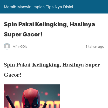
Meraih Maxwin Impian Tips Nya Disini
Spin Pakai Kelingking, Hasilnya
Super Gacor!
M4inG0ls
1 tahun ago
Spin Pakai Kelingking, Hasilnya Super
Gacor!