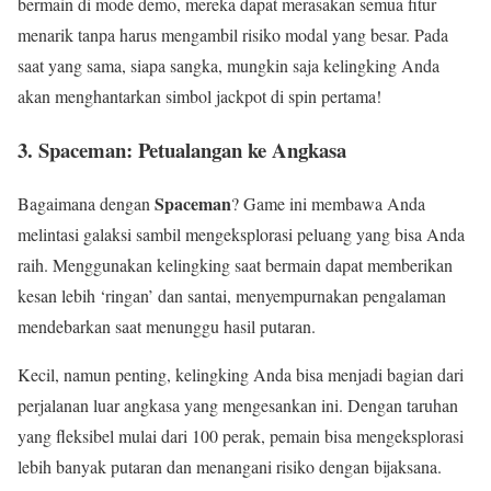
bermain di mode demo, mereka dapat merasakan semua fitur
menarik tanpa harus mengambil risiko modal yang besar. Pada
saat yang sama, siapa sangka, mungkin saja kelingking Anda
akan menghantarkan simbol jackpot di spin pertama!
3. Spaceman: Petualangan ke Angkasa
Spaceman
Bagaimana dengan
? Game ini membawa Anda
melintasi galaksi sambil mengeksplorasi peluang yang bisa Anda
raih. Menggunakan kelingking saat bermain dapat memberikan
kesan lebih ‘ringan’ dan santai, menyempurnakan pengalaman
mendebarkan saat menunggu hasil putaran.
Kecil, namun penting, kelingking Anda bisa menjadi bagian dari
perjalanan luar angkasa yang mengesankan ini. Dengan taruhan
yang fleksibel mulai dari 100 perak, pemain bisa mengeksplorasi
lebih banyak putaran dan menangani risiko dengan bijaksana.