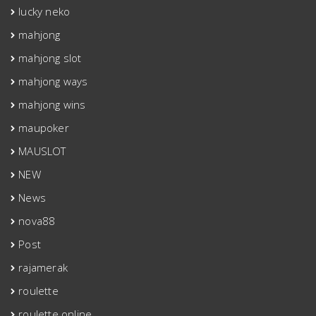
lucky neko
mahjong
mahjong slot
mahjong ways
mahjong wins
maupoker
MAUSLOT
NEW
News
nova88
Post
rajamerak
roulette
roulette online