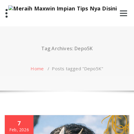
Skip
to
content
Tag Archives: Depo5K
Home
/
Posts tagged "Depo5K"
7
Feb, 2026