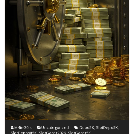
M4inG0ls
Uncategorized
Depo5K
,
SlotDepo5K
,
SlotDeposit5K
,
SlotGacor2026
,
SlotGacor5K
,