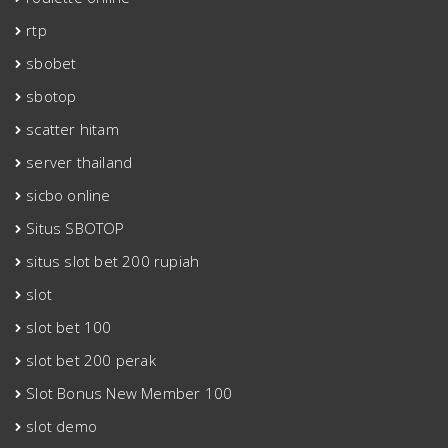
rtp
sbobet
sbotop
scatter hitam
server thailand
sicbo online
Situs SBOTOP
situs slot bet 200 rupiah
slot
slot bet 100
slot bet 200 perak
Slot Bonus New Member 100
slot demo