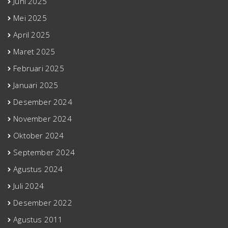
Juni 2025
Mei 2025
April 2025
Maret 2025
Februari 2025
Januari 2025
Desember 2024
November 2024
Oktober 2024
September 2024
Agustus 2024
Juli 2024
Desember 2022
Agustus 2011