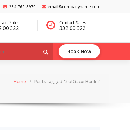
234-765-8970
email@companyname.com
tact Sales
Have a questions?
C
2 00 322
contact@dummy
3
.com
Book Now
Home
/
Posts tagged "SlotGacorHariIni"