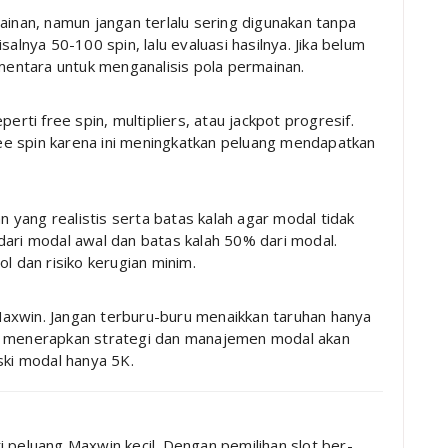
nan, namun jangan terlalu sering digunakan tanpa
alnya 50-100 spin, lalu evaluasi hasilnya. Jika belum
entara untuk menganalisis pola permainan.
erti free spin, multipliers, atau jackpot progresif.
e spin karena ini meningkatkan peluang mendapatkan
yang realistis serta batas kalah agar modal tidak
dari modal awal dan batas kalah 50% dari modal.
l dan risiko kerugian minim.
axwin. Jangan terburu-buru menaikkan taruhan hanya
am menerapkan strategi dan manajemen modal akan
ki modal hanya 5K.
 peluang Maxwin kecil. Dengan pemilihan slot ber-