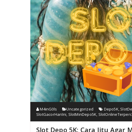
M4inG0ls
Uncategorized
Depo5K
,
SlotD
SlotGacorHariIni
,
SlotMinDepo5K
,
SlotOnlineTerper
Slot Depo 5K: Cara Jitu Agar