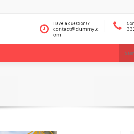
questions?
Contact Sales
Con
ct@dummy.c
332 00 322
33
Search
for: