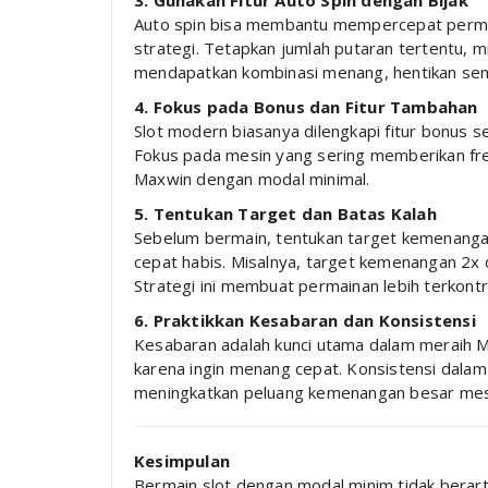
3. Gunakan Fitur Auto Spin dengan Bijak
Auto spin bisa membantu mempercepat permai
strategi. Tetapkan jumlah putaran tertentu, mis
mendapatkan kombinasi menang, hentikan sem
4. Fokus pada Bonus dan Fitur Tambahan
Slot modern biasanya dilengkapi fitur bonus sep
Fokus pada mesin yang sering memberikan fre
Maxwin dengan modal minimal.
5. Tentukan Target dan Batas Kalah
Sebelum bermain, tentukan target kemenangan 
cepat habis. Misalnya, target kemenangan 2x 
Strategi ini membuat permainan lebih terkontro
6. Praktikkan Kesabaran dan Konsistensi
Kesabaran adalah kunci utama dalam meraih M
karena ingin menang cepat. Konsistensi dal
meningkatkan peluang kemenangan besar mes
Kesimpulan
Bermain slot dengan modal minim tidak berarti