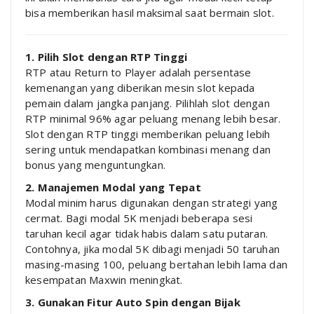
bisa memberikan hasil maksimal saat bermain slot.
1. Pilih Slot dengan RTP Tinggi
RTP atau Return to Player adalah persentase
kemenangan yang diberikan mesin slot kepada
pemain dalam jangka panjang. Pilihlah slot dengan
RTP minimal 96% agar peluang menang lebih besar.
Slot dengan RTP tinggi memberikan peluang lebih
sering untuk mendapatkan kombinasi menang dan
bonus yang menguntungkan.
2. Manajemen Modal yang Tepat
Modal minim harus digunakan dengan strategi yang
cermat. Bagi modal 5K menjadi beberapa sesi
taruhan kecil agar tidak habis dalam satu putaran.
Contohnya, jika modal 5K dibagi menjadi 50 taruhan
masing-masing 100, peluang bertahan lebih lama dan
kesempatan Maxwin meningkat.
3. Gunakan Fitur Auto Spin dengan Bijak