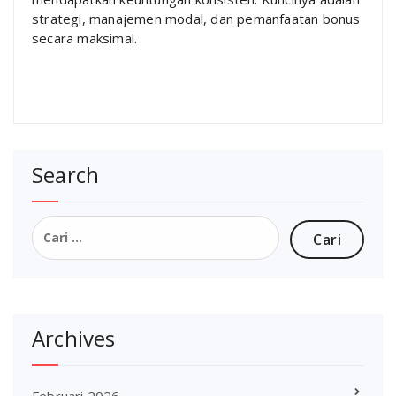
strategi, manajemen modal, dan pemanfaatan bonus
secara maksimal.
Search
Cari
untuk:
Archives
Februari 2026