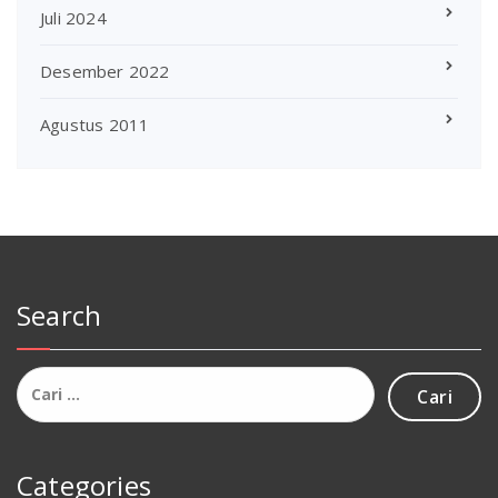
Juli 2024
Desember 2022
Agustus 2011
Search
Cari
untuk:
Categories