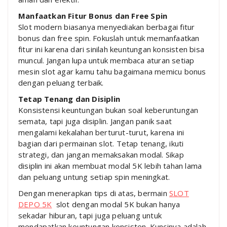
Manfaatkan Fitur Bonus dan Free Spin
Slot modern biasanya menyediakan berbagai fitur
bonus dan free spin. Fokuslah untuk memanfaatkan
fitur ini karena dari sinilah keuntungan konsisten bisa
muncul. Jangan lupa untuk membaca aturan setiap
mesin slot agar kamu tahu bagaimana memicu bonus
dengan peluang terbaik.
Tetap Tenang dan Disiplin
Konsistensi keuntungan bukan soal keberuntungan
semata, tapi juga disiplin. Jangan panik saat
mengalami kekalahan berturut-turut, karena ini
bagian dari permainan slot. Tetap tenang, ikuti
strategi, dan jangan memaksakan modal. Sikap
disiplin ini akan membuat modal 5K lebih tahan lama
dan peluang untung setiap spin meningkat.
Dengan menerapkan tips di atas, bermain
SLOT
DEPO 5K
slot dengan modal 5K bukan hanya
sekadar hiburan, tapi juga peluang untuk
mendapatkan keuntungan konsisten. Kuncinya adalah