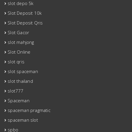
slot depo 5k
Slot Deposit 10k
Slot Deposit Qris
Slot Gacor
slot mahjong
Slot Online
slot qris
slot spaceman
slot thailand
slot777
Spaceman
spaceman pragmatic
spaceman slot
spbo