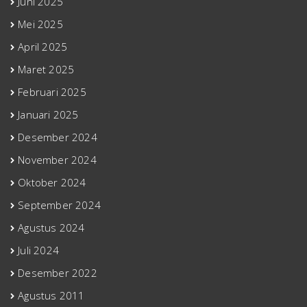
Juni 2025
Mei 2025
April 2025
Maret 2025
Februari 2025
Januari 2025
Desember 2024
November 2024
Oktober 2024
September 2024
Agustus 2024
Juli 2024
Desember 2022
Agustus 2011