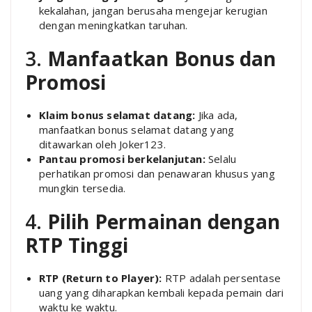
kekalahan, jangan berusaha mengejar kerugian
dengan meningkatkan taruhan.
3.
Manfaatkan Bonus dan
Promosi
Klaim bonus selamat datang:
Jika ada,
manfaatkan bonus selamat datang yang
ditawarkan oleh Joker123.
Pantau promosi berkelanjutan:
Selalu
perhatikan promosi dan penawaran khusus yang
mungkin tersedia.
4.
Pilih Permainan dengan
RTP Tinggi
RTP (Return to Player):
RTP adalah persentase
uang yang diharapkan kembali kepada pemain dari
waktu ke waktu.