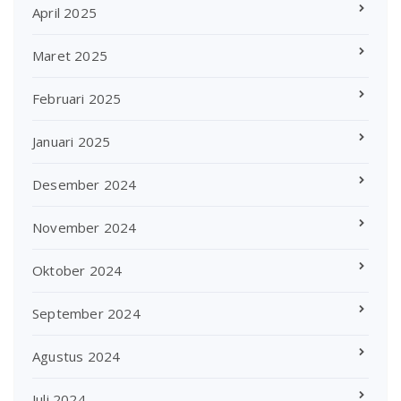
April 2025
Maret 2025
Februari 2025
Januari 2025
Desember 2024
November 2024
Oktober 2024
September 2024
Agustus 2024
Juli 2024