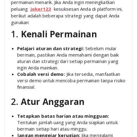
permainan menarik. Jika Anda ingin meningkatkan
peluang
joker123
kesuksesan Anda di platform ini,
berikut adalah beberapa strategi yang dapat Anda
gunakan:
1.
Kenali Permainan
Pelajari aturan dan strategi:
Sebelum mulai
bermain, pastikan Anda memahami dengan baik
aturan dan strategi dari setiap permainan yang
ingin Anda mainkan.
Cobalah versi demo:
Jika tersedia, manfaatkan
versi demo untuk mencoba permainan tanpa risiko
finansial.
2.
Atur Anggaran
Tetapkan batas harian atau mingguan:
Tentukan jumlah uang yang Anda siapkan untuk
bermain setiap hari atau minggu.
Jangan mengejar kerugian:
Jika mengalami