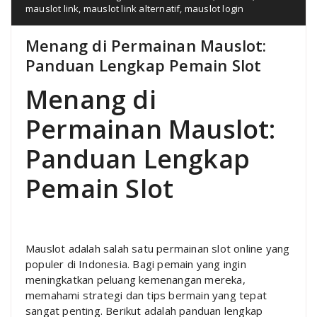
mauslot link
,
mauslot link alternatif
,
mauslot login
Menang di Permainan Mauslot:
Panduan Lengkap Pemain Slot
Menang di
Permainan Mauslot:
Panduan Lengkap
Pemain Slot
Mauslot adalah salah satu permainan slot online yang
populer di Indonesia. Bagi pemain yang ingin
meningkatkan peluang kemenangan mereka,
memahami strategi dan tips bermain yang tepat
sangat penting. Berikut adalah panduan lengkap