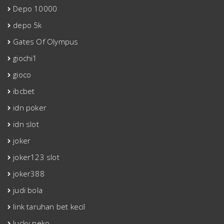
Depo 10000
depo 5k
Gates Of Olympus
giochi1
gioco
ibcbet
idn poker
idn slot
joker
joker123 slot
joker388
judi bola
link taruhan bet kecil
lucky neko