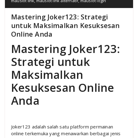
mauslot link
,
mauslot link alternatif
,
mauslot login
Mastering Joker123: Strategi
untuk Maksimalkan Kesuksesan
Online Anda
Mastering Joker123:
Strategi untuk
Maksimalkan
Kesuksesan Online
Anda
Joker123 adalah salah satu platform permainan
online terkemuka yang menawarkan berbagai jenis