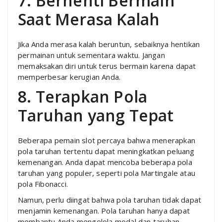
7. Berhenti Bermain
Saat Merasa Kalah
Jika Anda merasa kalah beruntun, sebaiknya hentikan
permainan untuk sementara waktu. Jangan
memaksakan diri untuk terus bermain karena dapat
memperbesar kerugian Anda.
8. Terapkan Pola
Taruhan yang Tepat
Beberapa pemain slot percaya bahwa menerapkan
pola taruhan tertentu dapat meningkatkan peluang
kemenangan. Anda dapat mencoba beberapa pola
taruhan yang populer, seperti pola Martingale atau
pola Fibonacci.
Namun, perlu diingat bahwa pola taruhan tidak dapat
menjamin kemenangan. Pola taruhan hanya dapat
membantu Anda mengelola modal dan taruhan