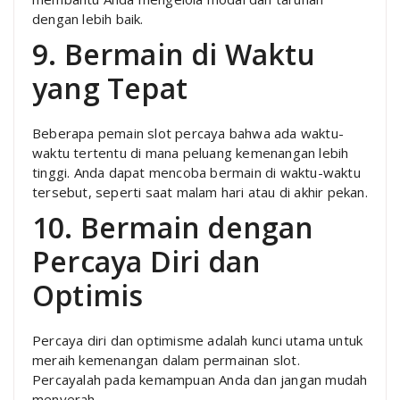
dengan lebih baik.
9. Bermain di Waktu
yang Tepat
Beberapa pemain slot percaya bahwa ada waktu-
waktu tertentu di mana peluang kemenangan lebih
tinggi. Anda dapat mencoba bermain di waktu-waktu
tersebut, seperti saat malam hari atau di akhir pekan.
10. Bermain dengan
Percaya Diri dan
Optimis
Percaya diri dan optimisme adalah kunci utama untuk
meraih kemenangan dalam permainan slot.
Percayalah pada kemampuan Anda dan jangan mudah
menyerah.