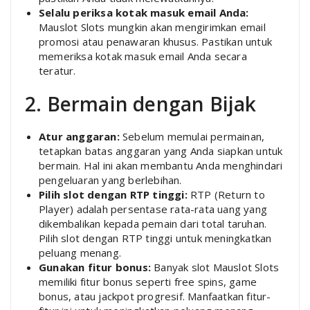
Selalu periksa kotak masuk email Anda:
Mauslot Slots mungkin akan mengirimkan email
promosi atau penawaran khusus. Pastikan untuk
memeriksa kotak masuk email Anda secara
teratur.
2. Bermain dengan Bijak
Atur anggaran:
Sebelum memulai permainan,
tetapkan batas anggaran yang Anda siapkan untuk
bermain. Hal ini akan membantu Anda menghindari
pengeluaran yang berlebihan.
Pilih slot dengan RTP tinggi:
RTP (Return to
Player) adalah persentase rata-rata uang yang
dikembalikan kepada pemain dari total taruhan.
Pilih slot dengan RTP tinggi untuk meningkatkan
peluang menang.
Gunakan fitur bonus:
Banyak slot Mauslot Slots
memiliki fitur bonus seperti free spins, game
bonus, atau jackpot progresif. Manfaatkan fitur-