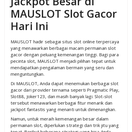
Jackpot Besar di
MAUSLOT Slot Gacor
Hari Ini
MAUSLOT hadir sebagai situs slot online terpercaya
yang menawarkan berbagai macam permainan slot
gacor dengan peluang kemenangan tinggi. Bagi para
pecinta slot, MAUSLOT menjadi pilihan tepat untuk
mendapatkan pengalaman bermain yang seru dan
menguntungkan.
Di MAUSLOT, Anda dapat menemukan berbagai slot
gacor dari provider ternama seperti Pragmatic Play,
Slot88, Joker123, dan masih banyak lagi. Slot-slot
tersebut menawarkan berbagai fitur menarik dan
jackpot fantastis yang menanti untuk dimenangkan.
Namun, untuk meraih kemenangan besar dalam
permainan slot, diperlukan strategi dan trik jitu yang
tepat. Berikut beberapa strategi yang bisa Anda