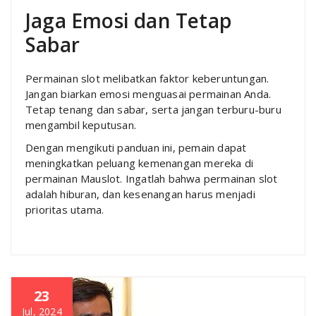
Jaga Emosi dan Tetap
Sabar
Permainan slot melibatkan faktor keberuntungan.
Jangan biarkan emosi menguasai permainan Anda.
Tetap tenang dan sabar, serta jangan terburu-buru
mengambil keputusan.
Dengan mengikuti panduan ini, pemain dapat
meningkatkan peluang kemenangan mereka di
permainan Mauslot. Ingatlah bahwa permainan slot
adalah hiburan, dan kesenangan harus menjadi
prioritas utama.
23
Jul, 2024