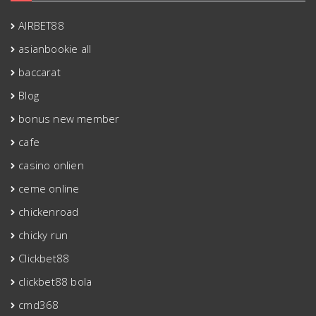
AIRBET88
asianbookie all
baccarat
Blog
bonus new member
cafe
casino onlien
ceme online
chickenroad
chicky run
Clickbet88
clickbet88 bola
cmd368