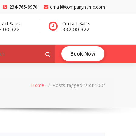
234-765-8970
email@companyname.com
tact Sales
Have a questions?
C
2 00 322
contact@dummy
3
.com
Book Now
Home
/
Posts tagged "slot 100"