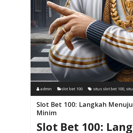
admin
slot bet 100
situs slot bet 100
,
situ
Slot Bet 100: Langkah Menu
Minim
Slot Bet 100: La