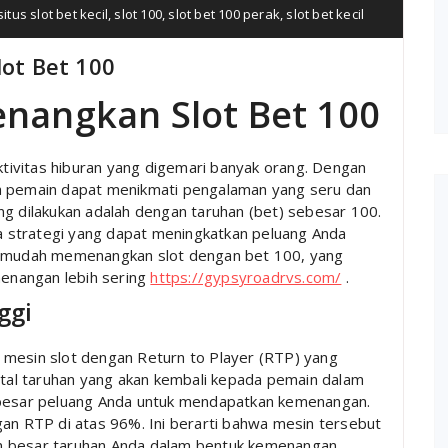
situs slot bet kecil
,
slot 100
,
slot bet 100 perak
,
slot bet kecil
ot Bet 100
angkan Slot Bet 100
aktivitas hiburan yang digemari banyak orang. Dengan
ra pemain dapat menikmati pengalaman yang seru dan
ng dilakukan adalah dengan taruhan (bet) sebesar 100.
 strategi yang dapat meningkatkan peluang Anda
ra mudah memenangkan slot dengan bet 100, yang
enangan lebih sering
https://gypsyroadrvs.com/
.
ggi
 mesin slot dengan Return to Player (RTP) yang
total taruhan yang akan kembali kepada pemain dalam
n besar peluang Anda untuk mendapatkan kemenangan.
gan RTP di atas 96%. Ini berarti bahwa mesin tersebut
n besar taruhan Anda dalam bentuk kemenangan.