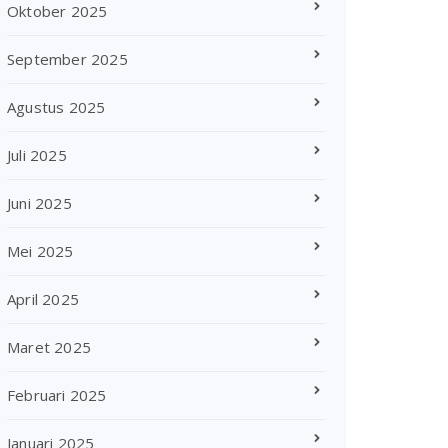
Oktober 2025
September 2025
Agustus 2025
Juli 2025
Juni 2025
Mei 2025
April 2025
Maret 2025
Februari 2025
Januari 2025