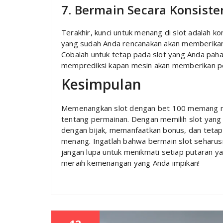
7. Bermain Secara Konsiste
Terakhir, kunci untuk menang di slot adalah k
yang sudah Anda rencanakan akan memberikan h
Cobalah untuk tetap pada slot yang Anda pa
memprediksi kapan mesin akan memberikan p
Kesimpulan
Memenangkan slot dengan bet 100 memang m
tentang permainan. Dengan memilih slot yang 
dengan bijak, memanfaatkan bonus, dan tetap
menang. Ingatlah bahwa bermain slot seharu
jangan lupa untuk menikmati setiap putaran 
meraih kemenangan yang Anda impikan!