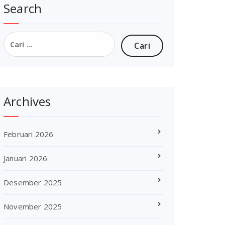
Search
Cari
untuk:
Archives
Februari 2026
Januari 2026
Desember 2025
November 2025