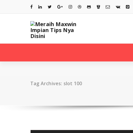
Skip
to
content
Sales
Contact Sales
Have a 
322
332 00 322
conta
om
Tag Archives: slot 100