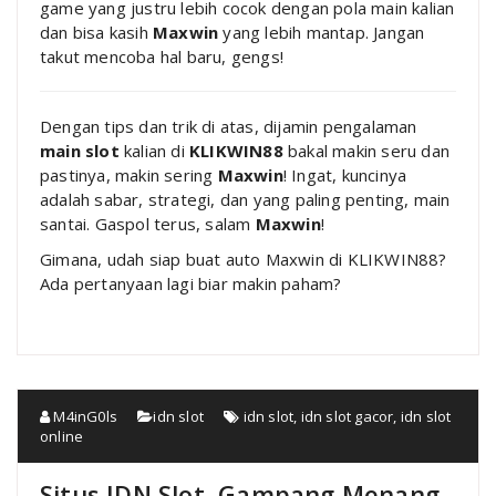
game yang justru lebih cocok dengan pola main kalian
dan bisa kasih
Maxwin
yang lebih mantap. Jangan
takut mencoba hal baru, gengs!
Dengan tips dan trik di atas, dijamin pengalaman
main slot
kalian di
KLIKWIN88
bakal makin seru dan
pastinya, makin sering
Maxwin
! Ingat, kuncinya
adalah sabar, strategi, dan yang paling penting, main
santai. Gaspol terus, salam
Maxwin
!
Gimana, udah siap buat auto Maxwin di KLIKWIN88?
Ada pertanyaan lagi biar makin paham?
M4inG0ls
idn slot
idn slot
,
idn slot gacor
,
idn slot
online
Situs IDN Slot, Gampang Menang