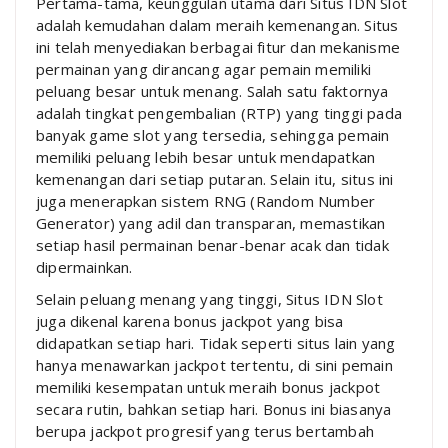
Pertama-tama, keunggulan utama dari Situs IDN Slot
adalah kemudahan dalam meraih kemenangan. Situs
ini telah menyediakan berbagai fitur dan mekanisme
permainan yang dirancang agar pemain memiliki
peluang besar untuk menang. Salah satu faktornya
adalah tingkat pengembalian (RTP) yang tinggi pada
banyak game slot yang tersedia, sehingga pemain
memiliki peluang lebih besar untuk mendapatkan
kemenangan dari setiap putaran. Selain itu, situs ini
juga menerapkan sistem RNG (Random Number
Generator) yang adil dan transparan, memastikan
setiap hasil permainan benar-benar acak dan tidak
dipermainkan.
Selain peluang menang yang tinggi, Situs IDN Slot
juga dikenal karena bonus jackpot yang bisa
didapatkan setiap hari. Tidak seperti situs lain yang
hanya menawarkan jackpot tertentu, di sini pemain
memiliki kesempatan untuk meraih bonus jackpot
secara rutin, bahkan setiap hari. Bonus ini biasanya
berupa jackpot progresif yang terus bertambah