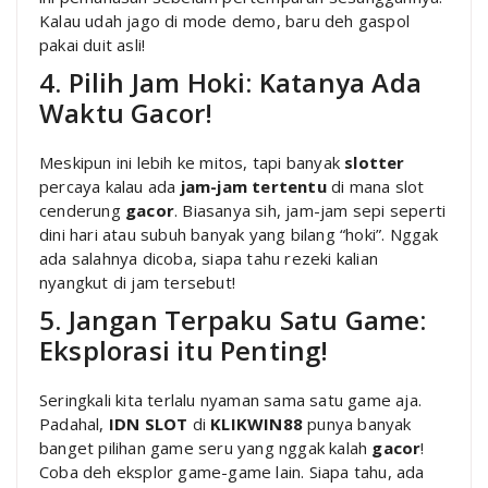
Kalau udah jago di mode demo, baru deh gaspol
pakai duit asli!
4. Pilih Jam Hoki: Katanya Ada
Waktu Gacor!
Meskipun ini lebih ke mitos, tapi banyak
slotter
percaya kalau ada
jam-jam tertentu
di mana slot
cenderung
gacor
. Biasanya sih, jam-jam sepi seperti
dini hari atau subuh banyak yang bilang “hoki”. Nggak
ada salahnya dicoba, siapa tahu rezeki kalian
nyangkut di jam tersebut!
5. Jangan Terpaku Satu Game:
Eksplorasi itu Penting!
Seringkali kita terlalu nyaman sama satu game aja.
Padahal,
IDN SLOT
di
KLIKWIN88
punya banyak
banget pilihan game seru yang nggak kalah
gacor
!
Coba deh eksplor game-game lain. Siapa tahu, ada