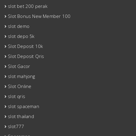
slot bet 200 perak
Slot Bonus New Member 100
slot demo
slot depo 5k
Slot Deposit 10k
Slot Deposit Qris
Slot Gacor
slot mahjong
Slot Online
slot qris
slot spaceman
slot thailand
slot777