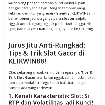
kalian yang pengen nambah pundi-pundi rupiah
dengan cara yang asyik. Dengan tampilan yang
kekinian dan fitur yang
user-friendly
, KLIKWIN88 ini
bener-bener jadi surganya para
slotter
sejati.
Nggak perlu bingung, nggak perlu ribet, tinggal klik,
spin, dan BOOM! Cuan langsung nyosor ke rekening.
Jurus Jitu Anti-Rungkad:
Tips & Trik Slot Gacor di
KLIKWIN88!
Oke, sekarang masuk ke inti dari segalanya:
Tips &
Trik Slot Gacor
biar kalian nggak cuma modal nekat,
tapi juga modal strategi. Simak baik-baik, jangan
sampai ada yang terlewat!
1. Kenali Karakteristik Slot: Si
RTP
dan
Volatilitas
Jadi Kunci!