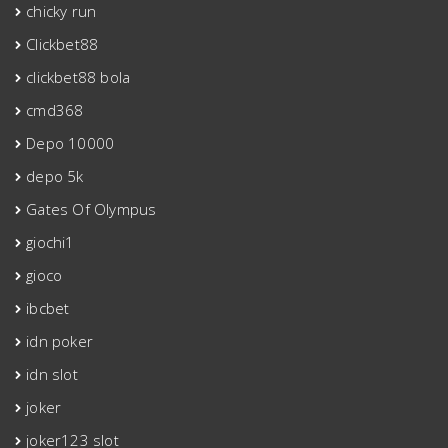
chicky run
Clickbet88
clickbet88 bola
cmd368
Depo 10000
depo 5k
Gates Of Olympus
giochi1
gioco
ibcbet
idn poker
idn slot
joker
joker123 slot