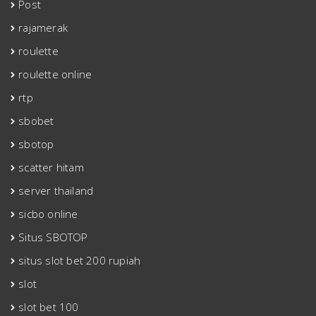
Post
rajamerak
roulette
roulette online
rtp
sbobet
sbotop
scatter hitam
server thailand
sicbo online
Situs SBOTOP
situs slot bet 200 rupiah
slot
slot bet 100