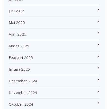
Juni 2025
Mei 2025
April 2025
Maret 2025
Februari 2025
Januari 2025
Desember 2024
November 2024
Oktober 2024