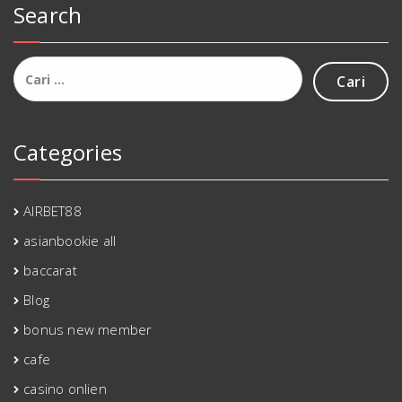
Search
Cari
untuk:
Categories
AIRBET88
asianbookie all
baccarat
Blog
bonus new member
cafe
casino onlien