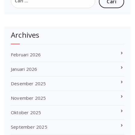
untuk:
Archives
Februari 2026
Januari 2026
Desember 2025
November 2025
Oktober 2025
September 2025