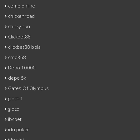
ceme online
chickenroad
chicky run
Clickbet88
clickbet88 bola
cmd368
Depo 10000
depo 5k
Gates Of Olympus
giochi1
gioco
ibcbet
idn poker
idn slot