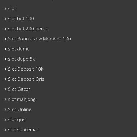
slot
slot bet 100
slot bet 200 perak
Slot Bonus New Member 100
slot demo
slot depo 5k
Slot Deposit 10k
Slot Deposit Qris
Slot Gacor
slot mahjong
Slot Online
slot qris
slot spaceman