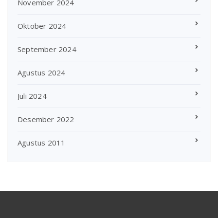
November 2024
Oktober 2024
September 2024
Agustus 2024
Juli 2024
Desember 2022
Agustus 2011