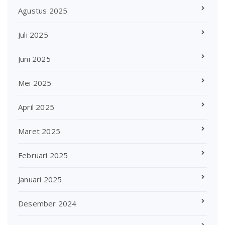
Agustus 2025
Juli 2025
Juni 2025
Mei 2025
April 2025
Maret 2025
Februari 2025
Januari 2025
Desember 2024