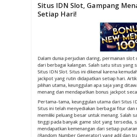
Situs IDN Slot, Gampang Men
Setiap Hari!
Dalam dunia perjudian daring, permainan slot
dari berbagai kalangan. Salah satu situs yan
Situs IDN Slot. Situs ini dikenal karena ke
jackpot yang rutin didapatkan setiap hari. Ar
pilihan utama, keunggulan apa saja yang dita
menang dan mendapatkan bonus jackpot secar
Pertama-tama, keunggulan utama dari Situs 
Situs ini telah menyediakan berbagai fitur d
memiliki peluang besar untuk menang. Salah s
tinggi pada banyak game slot yang tersedia, 
mendapatkan kemenangan dari setiap putaran. 
(Random Number Generator) yang adil dan tra