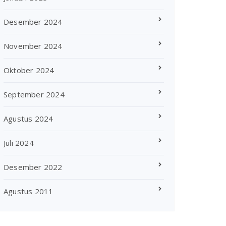
Desember 2024
November 2024
Oktober 2024
September 2024
Agustus 2024
Juli 2024
Desember 2022
Agustus 2011