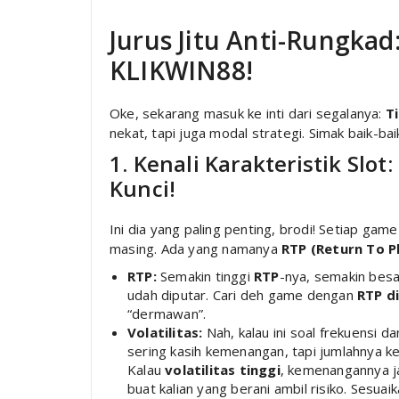
Jurus Jitu Anti-Rungkad:
KLIKWIN88!
Oke, sekarang masuk ke inti dari segalanya:
T
nekat, tapi juga modal strategi. Simak baik-ba
1. Kenali Karakteristik Slot:
Kunci!
Ini dia yang paling penting, brodi! Setiap gam
masing. Ada yang namanya
RTP (Return To P
RTP:
Semakin tinggi
RTP
-nya, semakin besa
udah diputar. Cari deh game dengan
RTP d
“dermawan”.
Volatilitas:
Nah, kalau ini soal frekuensi 
sering kasih kemenangan, tapi jumlahnya k
Kalau
volatilitas tinggi
, kemenangannya ja
buat kalian yang berani ambil risiko. Sesuai