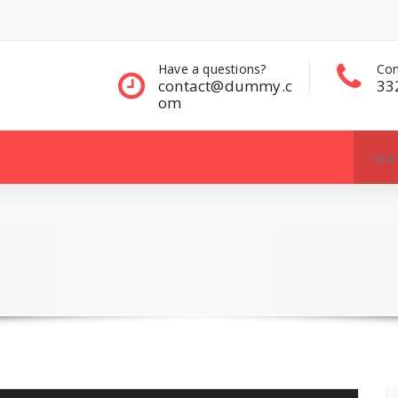
questions?
Contact Sales
Con
ct@dummy.c
332 00 322
33
Search
for: