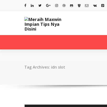
Skip
to
content
Sales
Contact Sales
Have a 
 322
332 00 322
conta
om
Tag Archives: idn slot