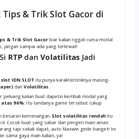
 Tips & Trik Slot Gacor di
ips & Trik Slot Gacor
biar kalian nggak cuma modal
ik, jangan sampai ada yang terlewat!
 Si
RTP
dan
Volatilitas
Jadi
e
slot IDN SLOT
itu punya karakteristiknya masing-
layer)
dan
Volatilitas
.
r peluang kalian buat dapetin kembali modal yang
i atas 96%
. Itu tandanya game tersebut cukup
dan besaran kemenangan.
Slot volatilitas rendah
itu
ecil. Cocok buat yang sabar dan pengen main aman.
rang tapi sekali dapat, auto Maxwin gede banget! Ini
kan sama gaya main kalian, ya!