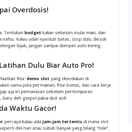
pai Overdosis!
ga. Tentukan
budget
kalian sebelum mulai main, dan
a nafsu. Kalau udah nyentuh batas, stop dulu. Besok
ah dengan bijak, jangan sampai dompet auto kering.
Latihan Dulu Biar Auto Pro!
faatkan fitur
demo slot
yang disediakan di
enalan sama pola permainan, fitur bonus, dan cara kerja
ggap aja ini pemanasan sebelum pertempuran
baru deh gaspol pakai duit asli!
Ada Waktu Gacor!
er
percaya kalau ada
jam-jam tertentu
di mana slot
seperti dini hari atau subuh banyak yang bilang “hoki”.