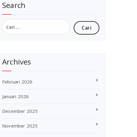
Search
Cari
untuk:
Archives
Februari 2026
Januari 2026
Desember 2025
November 2025