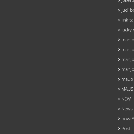
joker
judi b
link t
lucky
mahj
mahjo
mahjo
mahjo
maup
MAUS
NEW
News
nova
Post