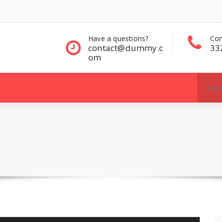
questions?
Contact Sales
Con
ct@dummy.c
332 00 322
33
Search
for: