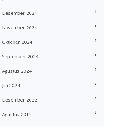
Desember 2024
November 2024
Oktober 2024
September 2024
Agustus 2024
Juli 2024
Desember 2022
Agustus 2011