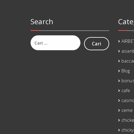
Search
Cate
Cari
AIRBE
untuk:
asianb
bacca
Blog
bonu
cafe
casin
ceme 
chick
chicky