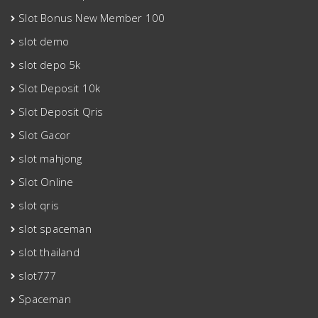
Slot Bonus New Member 100
slot demo
slot depo 5k
Slot Deposit 10k
Slot Deposit Qris
Slot Gacor
slot mahjong
Slot Online
slot qris
slot spaceman
slot thailand
slot777
Spaceman