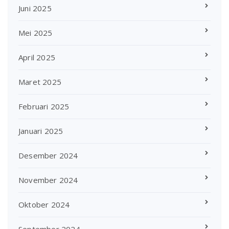
Juni 2025
Mei 2025
April 2025
Maret 2025
Februari 2025
Januari 2025
Desember 2024
November 2024
Oktober 2024