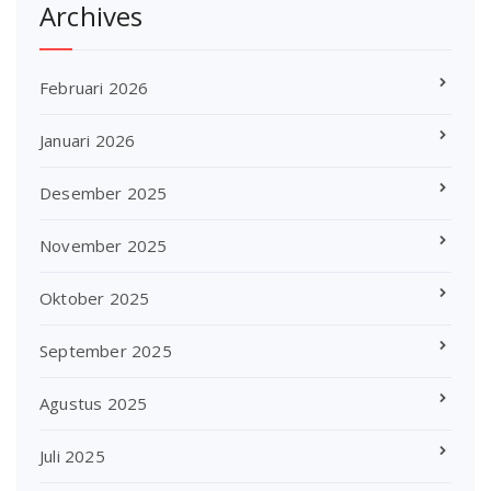
Archives
Februari 2026
Januari 2026
Desember 2025
November 2025
Oktober 2025
September 2025
Agustus 2025
Juli 2025