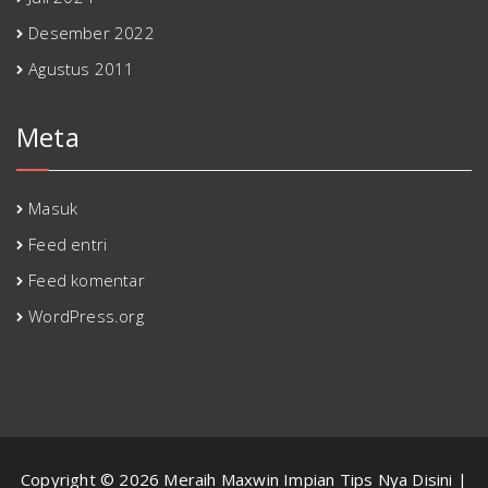
Desember 2022
Agustus 2011
Meta
Masuk
Feed entri
Feed komentar
WordPress.org
Copyright © 2026 Meraih Maxwin Impian Tips Nya Disini |