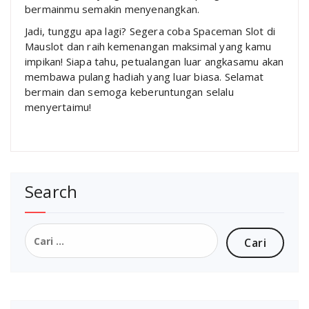
bermainmu semakin menyenangkan.
Jadi, tunggu apa lagi? Segera coba Spaceman Slot di
Mauslot dan raih kemenangan maksimal yang kamu
impikan! Siapa tahu, petualangan luar angkasamu akan
membawa pulang hadiah yang luar biasa. Selamat
bermain dan semoga keberuntungan selalu
menyertaimu!
Search
Cari
untuk: