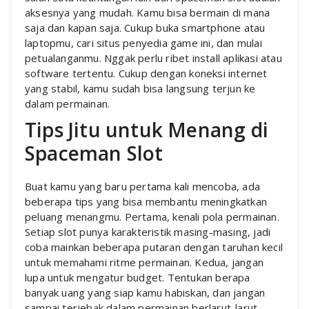
aksesnya yang mudah. Kamu bisa bermain di mana
saja dan kapan saja. Cukup buka smartphone atau
laptopmu, cari situs penyedia game ini, dan mulai
petualanganmu. Nggak perlu ribet install aplikasi atau
software tertentu. Cukup dengan koneksi internet
yang stabil, kamu sudah bisa langsung terjun ke
dalam permainan.
Tips Jitu untuk Menang di
Spaceman Slot
Buat kamu yang baru pertama kali mencoba, ada
beberapa tips yang bisa membantu meningkatkan
peluang menangmu. Pertama, kenali pola permainan.
Setiap slot punya karakteristik masing-masing, jadi
coba mainkan beberapa putaran dengan taruhan kecil
untuk memahami ritme permainan. Kedua, jangan
lupa untuk mengatur budget. Tentukan berapa
banyak uang yang siap kamu habiskan, dan jangan
sampai terjebak dalam permainan berlarut-larut.