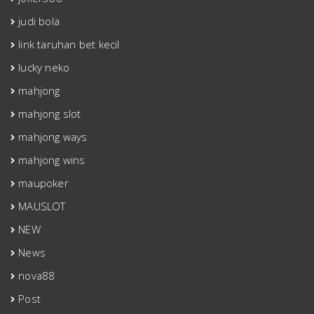
judi bola
link taruhan bet kecil
lucky neko
mahjong
mahjong slot
mahjong ways
mahjong wins
maupoker
MAUSLOT
NEW
News
nova88
Post