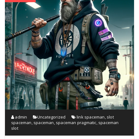
admin
Uncategorized
link spaceman
,
slot
spaceman
,
spaceman
,
spaceman pragmatic
,
spaceman
slot