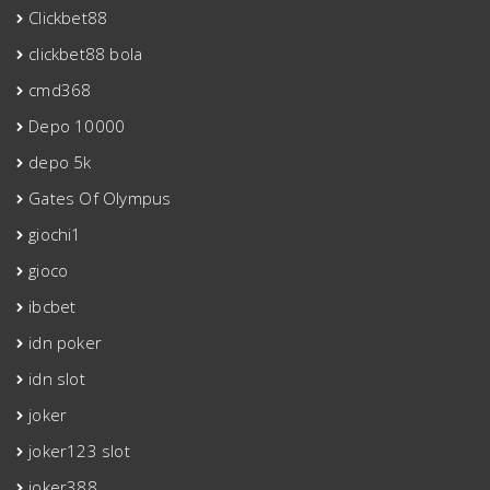
Clickbet88
clickbet88 bola
cmd368
Depo 10000
depo 5k
Gates Of Olympus
giochi1
gioco
ibcbet
idn poker
idn slot
joker
joker123 slot
joker388