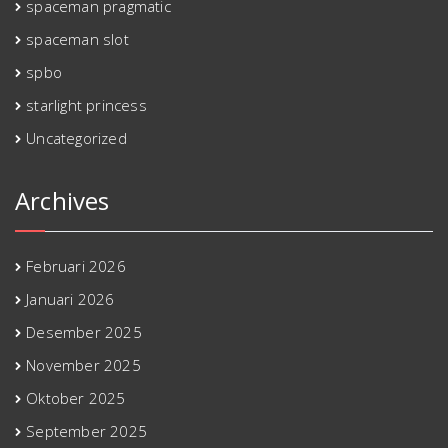
spaceman pragmatic
spaceman slot
spbo
starlight princess
Uncategorized
Archives
Februari 2026
Januari 2026
Desember 2025
November 2025
Oktober 2025
September 2025