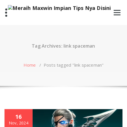
Skip
to
content
Tag Archives: link spaceman
Home
/
Posts tagged "link spaceman"
16
Nov, 2024