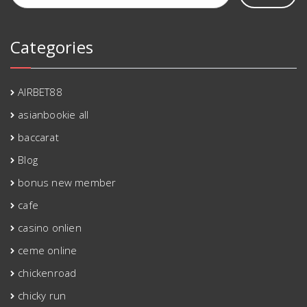
Categories
AIRBET88
asianbookie all
baccarat
Blog
bonus new member
cafe
casino onlien
ceme online
chickenroad
chicky run